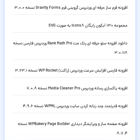
افزونه فرم ساز حرفه ای وردپرس گرویتی فرم Gravity Forms نسخه 3.0.0
مجموعه 130 آیکون رایگان Icons8 به صورت SVG
دانلود افزونه سئو حرفه ای رنک مث Rank Math Pro وردپرس فارسی نسخه
3.0.118
افزونه فارسی افزایش سرعت وردپرس (راکت) WP Rocket نسخه 3.23.1
افزونه پاکسازی رسانه وردپرس Media Cleaner Pro نسخه 7.0.8
افزونه قدرتمند چند زبانه کردن سایت وردپرس WPML نسخه 4.9.6
افزونه صفحه ساز و ویرایشگر دیداری WPBakery Page Builder نسخه
8.7.4