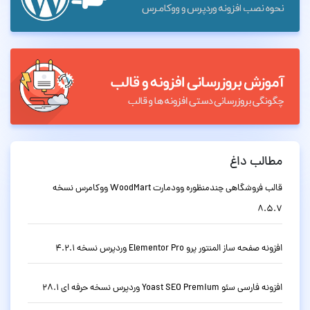
مطالب داغ
قالب فروشگاهی چندمنظوره وودمارت WoodMart ووکامرس نسخه
8.5.7
افزونه صفحه ساز المنتور پرو Elementor Pro وردپرس نسخه 4.2.1
افزونه فارسی سئو Yoast SEO Premium وردپرس نسخه حرفه ای 28.1