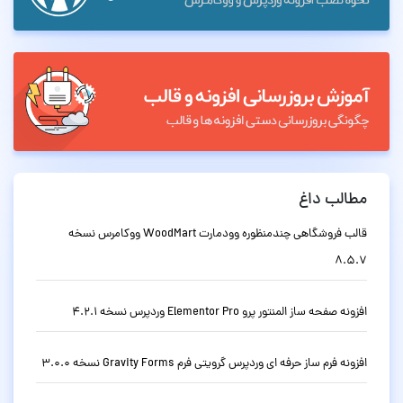
مطالب داغ
قالب فروشگاهی چندمنظوره وودمارت WoodMart ووکامرس نسخه
8.5.7
افزونه صفحه ساز المنتور پرو Elementor Pro وردپرس نسخه 4.2.1
افزونه فرم ساز حرفه ای وردپرس گرویتی فرم Gravity Forms نسخه 3.0.0