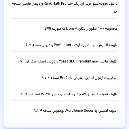
دانلود افزونه سئو حرفه ای رنک مث Rank Math Pro وردپرس فارسی نسخه
3.0.118
مجموعه 130 آیکون رایگان Icons8 به صورت SVG
افزونه افزایش سرعت وبسایت Perfmatters وردپرس نسخه 2.6.6
افزونه فارسی سئو Yoast SEO Premium وردپرس نسخه حرفه ای 28.1
اسکریپت آزمون آنلاین اینترنتی ProQuiz نسخه 2.0.2
افزونه قدرتمند چند زبانه کردن سایت وردپرس WPML نسخه 4.9.6
افزونه امنیتی Wordfence Security وردپرس نسخه 8.1.4