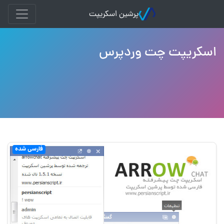
پرشین اسکریپت
اسکریپت چت وردپرس
فارسی شده