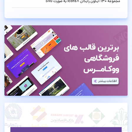
مجموعه 130 آیکون رایگان Icons8 به صورت SVG