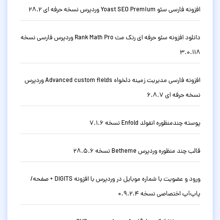
افزونه فارسی سئو Yoast SEO Premium وردپرس نسخه حرفه ای 28.2
دانلود افزونه سئو حرفه ای رنک مث Rank Math Pro وردپرس فارسی نسخه
3.0.118
افزونه فارسی مدیریت زمینه دلخواه Advanced custom fields وردپرس
نسخه حرفه ای 6.8.7
پوسته چندمنظوره انفولد Enfold نسخه 7.1.6
قالب چند منظوره وردپرس Betheme نسخه 28.5.6
ورود و عضویت با شماره موبایل در وردپرس با افزونه DIGITS + صفحه/
پاپ‌آپ اختصاصی نسخه 0.9.2.4