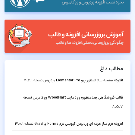
مطالب داغ
افزونه صفحه ساز المنتور پرو Elementor Pro وردپرس نسخه 4.2.1
قالب فروشگاهی چندمنظوره وودمارت WoodMart ووکامرس نسخه
8.5.7
افزونه فرم ساز حرفه ای وردپرس گرویتی فرم Gravity Forms نسخه 3.0.1