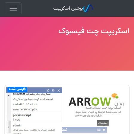
پرشین اسکریپت
اسکریپت چت فیسبوک
فارسی شده