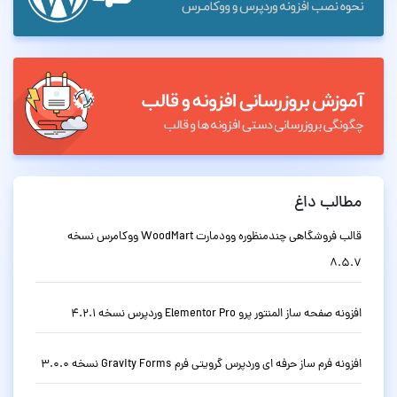
مطالب داغ
قالب فروشگاهی چندمنظوره وودمارت WoodMart ووکامرس نسخه
8.5.7
افزونه صفحه ساز المنتور پرو Elementor Pro وردپرس نسخه 4.2.1
افزونه فرم ساز حرفه ای وردپرس گرویتی فرم Gravity Forms نسخه 3.0.0