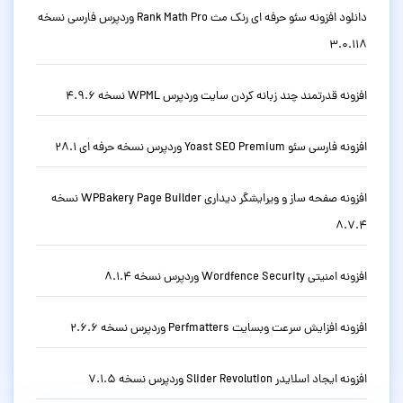
دانلود افزونه سئو حرفه ای رنک مث Rank Math Pro وردپرس فارسی نسخه
3.0.118
افزونه قدرتمند چند زبانه کردن سایت وردپرس WPML نسخه 4.9.6
افزونه فارسی سئو Yoast SEO Premium وردپرس نسخه حرفه ای 28.1
افزونه صفحه ساز و ویرایشگر دیداری WPBakery Page Builder نسخه
8.7.4
افزونه امنیتی Wordfence Security وردپرس نسخه 8.1.4
افزونه افزایش سرعت وبسایت Perfmatters وردپرس نسخه 2.6.6
افزونه ایجاد اسلایدر Slider Revolution وردپرس نسخه 7.1.5