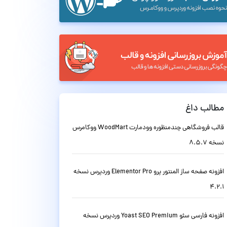
مطالب داغ
قالب فروشگاهی چندمنظوره وودمارت WoodMart ووکامرس
نسخه 8.5.7
افزونه صفحه ساز المنتور پرو Elementor Pro وردپرس نسخه
4.2.1
افزونه فارسی سئو Yoast SEO Premium وردپرس نسخه