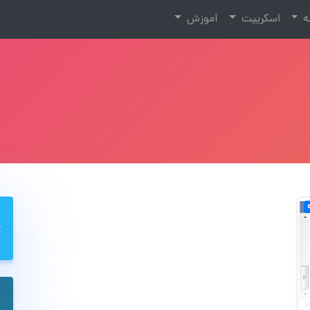
نه
اسکریپت
آموزش