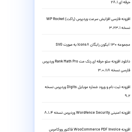
حرفه ای 28.1
افزونه فارسی افزایش سرعت وردپرس (راکت) WP Rocket
نسخه 3.23.1
مجموعه 130 آیکون رایگان Icons8 به صورت SVG
دانلود افزونه سئو حرفه ای رنک مث Rank Math Pro وردپرس
فارسی نسخه 3.0.118
افزونه ثبت نام و ورود شماره موبایل Digits وردپرس نسخه
9.2
افزونه امنیتی Wordfence Security وردپرس نسخه 8.1.4
افزونه WooCommerce PDF Invoice فاکتور ووکامرس