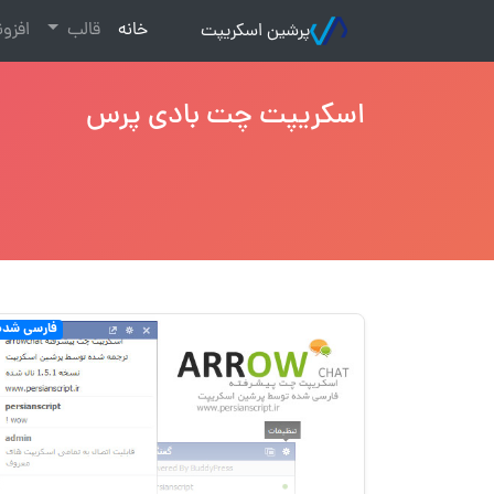
(current)
خانه
قالب
افزو
پرشین اسکریپت
اسکریپت چت بادی پرس
فارسی شده