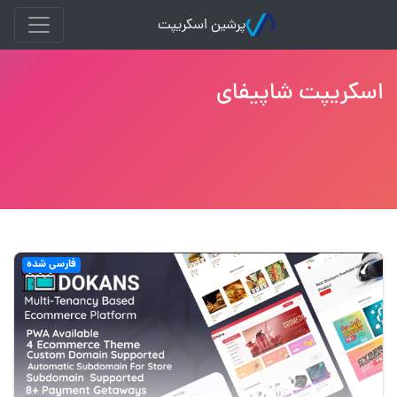
پرشین اسکریپت
اسکریپت شاپیفای
فارسی شده