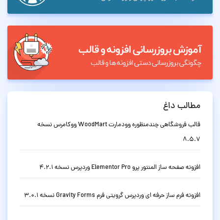
مطالب داغ
قالب فروشگاهی چندمنظوره وودمارت WoodMart ووکامرس نسخه
8.5.7
افزونه صفحه ساز المنتور پرو Elementor Pro وردپرس نسخه 4.2.1
افزونه فرم ساز حرفه ای وردپرس گرویتی فرم Gravity Forms نسخه 3.0.1