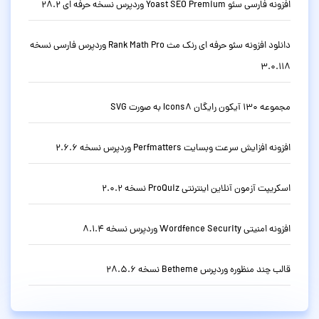
افزونه فارسی سئو Yoast SEO Premium وردپرس نسخه حرفه ای 28.2
دانلود افزونه سئو حرفه ای رنک مث Rank Math Pro وردپرس فارسی نسخه
3.0.118
مجموعه 130 آیکون رایگان Icons8 به صورت SVG
افزونه افزایش سرعت وبسایت Perfmatters وردپرس نسخه 2.6.6
اسکریپت آزمون آنلاین اینترنتی ProQuiz نسخه 2.0.2
افزونه امنیتی Wordfence Security وردپرس نسخه 8.1.4
قالب چند منظوره وردپرس Betheme نسخه 28.5.6