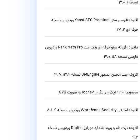
نسخه 3.0.1
افزونه فارسی سئو Yoast SEO Premium وردپرس نسخه
حرفه ای 28.2
دانلود افزونه سئو حرفه ای رنک مث Rank Math Pro وردپرس
فارسی نسخه 3.0.118
افزونه جت انجین المنتور JetEngine نسخه 3.8.13.2
مجموعه 130 آیکون رایگان Icons8 به صورت SVG
افزونه امنیتی Wordfence Security وردپرس نسخه 8.1.4
افزونه ثبت نام و ورود شماره موبایل Digits وردپرس نسخه
9.2