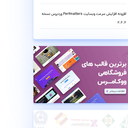
افزونه افزایش سرعت وبسایت Perfmatters وردپرس نسخه
2.6.6