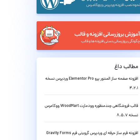
مطالب داغ
افزونه صفحه ساز المنتور پرو Elementor Pro وردپرس نسخه
4.2.1
قالب فروشگاهی چندمنظوره وودمارت WoodMart ووکامرس
نسخه 8.5.7
افزونه فرم ساز حرفه ای وردپرس گرویتی فرم Gravity Forms