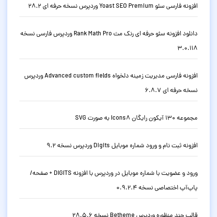
افزونه فارسی سئو Yoast SEO Premium وردپرس نسخه حرفه ای 28.2
دانلود افزونه سئو حرفه ای رنک مث Rank Math Pro وردپرس فارسی نسخه
3.0.118
افزونه فارسی مدیریت زمینه دلخواه Advanced custom fields وردپرس
نسخه حرفه ای 6.8.7
مجموعه 130 آیکون رایگان Icons8 به صورت SVG
افزونه ثبت نام و ورود شماره موبایل Digits وردپرس نسخه 9.2
ورود و عضویت با شماره موبایل در وردپرس با افزونه DIGITS + صفحه/
پاپ‌آپ اختصاصی نسخه 0.9.2.4
قالب چند منظوره وردپرس Betheme نسخه 28.5.6