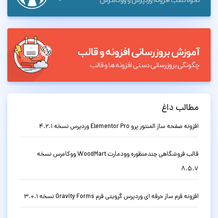
مطالب داغ
افزونه صفحه ساز المنتور پرو Elementor Pro وردپرس نسخه 4.2.1
قالب فروشگاهی چندمنظوره وودمارت WoodMart ووکامرس نسخه
8.5.7
افزونه فرم ساز حرفه ای وردپرس گرویتی فرم Gravity Forms نسخه 3.0.1