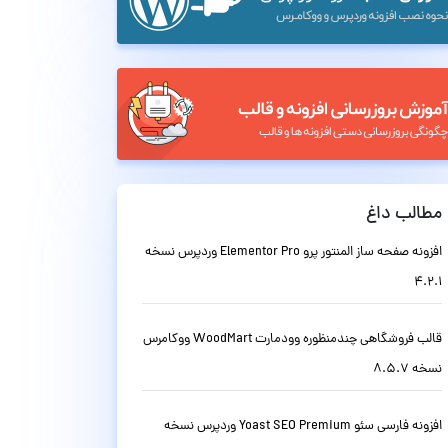
مطالب داغ
افزونه صفحه ساز المنتور پرو Elementor Pro وردپرس نسخه
4.2.1
قالب فروشگاهی چندمنظوره وودمارت WoodMart ووکامرس
نسخه 8.5.7
افزونه فارسی سئو Yoast SEO Premium وردپرس نسخه