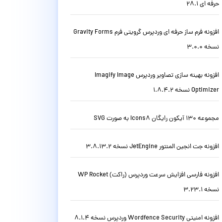
حرفه ای 28.1
افزونه فرم ساز حرفه ای وردپرس گرویتی فرم Gravity Forms
نسخه 3.0.0
افزونه بهینه سازی تصاویر وردپرس Imagify Image
Optimizer نسخه 1.8.4.2
مجموعه 130 آیکون رایگان Icons8 به صورت SVG
افزونه جت انجین المنتور JetEngine نسخه 3.8.13.2
افزونه فارسی افزایش سرعت وردپرس (راکت) WP Rocket
نسخه 3.23.1
افزونه امنیتی Wordfence Security وردپرس نسخه 8.1.4