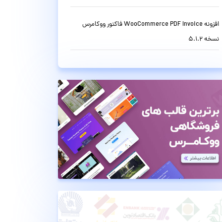
افزونه WooCommerce PDF Invoice فاکتور ووکامرس
نسخه 5.1.2