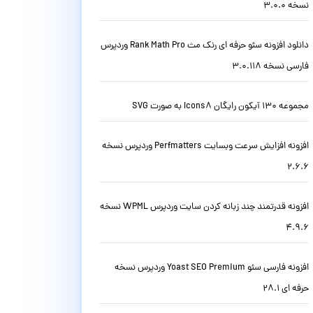
نسخه 3.0.0
دانلود افزونه سئو حرفه ای رنک مث Rank Math Pro وردپرس
فارسی نسخه 3.0.118
مجموعه 130 آیکون رایگان Icons8 به صورت SVG
افزونه افزایش سرعت وبسایت Perfmatters وردپرس نسخه
2.6.6
افزونه قدرتمند چند زبانه کردن سایت وردپرس WPML نسخه
4.9.6
افزونه فارسی سئو Yoast SEO Premium وردپرس نسخه
حرفه ای 28.1