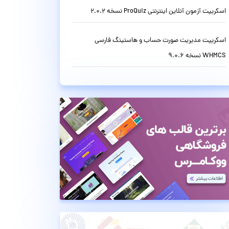
اسکریپت آزمون آنلاین اینترنتی ProQuiz نسخه 2.0.2
اسکریپت مدیریت صورت حساب و هاستینگ فارسی
WHMCS نسخه 9.0.6