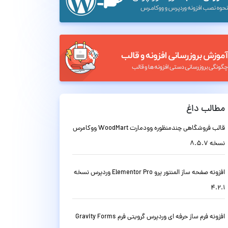
مطالب داغ
قالب فروشگاهی چندمنظوره وودمارت WoodMart ووکامرس
نسخه 8.5.7
افزونه صفحه ساز المنتور پرو Elementor Pro وردپرس نسخه
4.2.1
افزونه فرم ساز حرفه ای وردپرس گرویتی فرم Gravity Forms