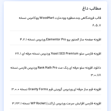
مطالب داغ
قالب فروشگاهی چندمنظوره وودمارت WoodMart ووکامرس نسخه
8.5.7
افزونه صفحه ساز المنتور پرو Elementor Pro وردپرس نسخه 4.2.1
افزونه فارسی سئو Yoast SEO Premium وردپرس نسخه حرفه ای 28.1
دانلود افزونه سئو حرفه ای رنک مث Rank Math Pro وردپرس فارسی نسخه
3.0.118
افزونه فرم ساز حرفه ای وردپرس گرویتی فرم Gravity Forms نسخه 3.0.0
افزونه فارسی افزایش سرعت وردپرس (راکت) WP Rocket نسخه 3.23.1