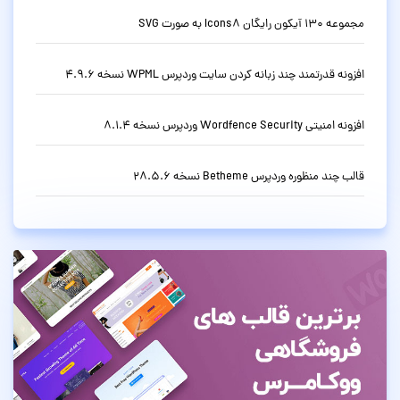
مجموعه 130 آیکون رایگان Icons8 به صورت SVG
افزونه قدرتمند چند زبانه کردن سایت وردپرس WPML نسخه 4.9.6
افزونه امنیتی Wordfence Security وردپرس نسخه 8.1.4
قالب چند منظوره وردپرس Betheme نسخه 28.5.6