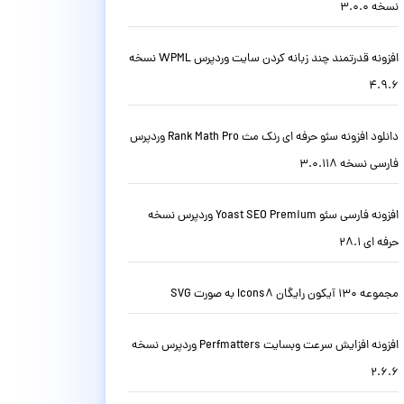
نسخه 3.0.0
افزونه قدرتمند چند زبانه کردن سایت وردپرس WPML نسخه
4.9.6
دانلود افزونه سئو حرفه ای رنک مث Rank Math Pro وردپرس
فارسی نسخه 3.0.118
افزونه فارسی سئو Yoast SEO Premium وردپرس نسخه
حرفه ای 28.1
مجموعه 130 آیکون رایگان Icons8 به صورت SVG
افزونه افزایش سرعت وبسایت Perfmatters وردپرس نسخه
2.6.6