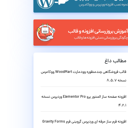
مطالب داغ
قالب فروشگاهی چندمنظوره وودمارت WoodMart ووکامرس
نسخه 8.5.7
افزونه صفحه ساز المنتور پرو Elementor Pro وردپرس نسخه
4.2.1
افزونه فرم ساز حرفه ای وردپرس گرویتی فرم Gravity Forms