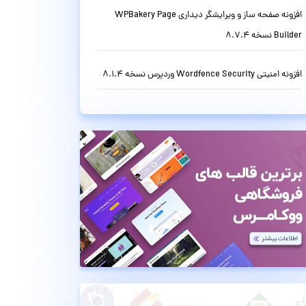
افزونه صفحه ساز و ویرایشگر دیداری WPBakery Page
Builder نسخه 8.7.4
افزونه امنیتی Wordfence Security وردپرس نسخه 8.1.4