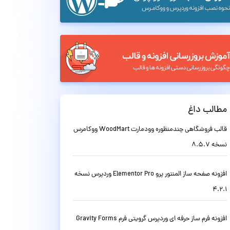
مطالب داغ
قالب فروشگاهی چندمنظوره وودمارت WoodMart ووکامرس
نسخه 8.5.7
افزونه صفحه ساز المنتور پرو Elementor Pro وردپرس نسخه
4.2.1
افزونه فرم ساز حرفه ای وردپرس گرویتی فرم Gravity Forms