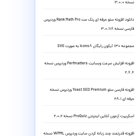
نسخه 3.0.0
دانلود افزونه سئو حرفه ای رنک مث Rank Math Pro وردپرس
فارسی نسخه 3.0.118
مجموعه 130 آیکون رایگان Icons8 به صورت SVG
افزونه افزایش سرعت وبسایت Perfmatters وردپرس نسخه
2.6.6
افزونه فارسی سئو Yoast SEO Premium وردپرس نسخه
حرفه ای 28.1
اسکریپت آزمون آنلاین اینترنتی ProQuiz نسخه 2.0.2
افزونه قدرتمند چند زبانه کردن سایت وردپرس WPML نسخه