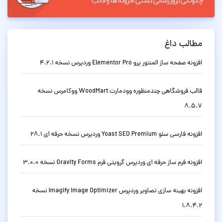
مطالب داغ
افزونه صفحه ساز المنتور پرو Elementor Pro وردپرس نسخه 4.2.1
قالب فروشگاهی چندمنظوره وودمارت WoodMart ووکامرس نسخه
8.5.7
افزونه فارسی سئو Yoast SEO Premium وردپرس نسخه حرفه ای 28.1
افزونه فرم ساز حرفه ای وردپرس گرویتی فرم Gravity Forms نسخه 3.0.0
افزونه بهینه سازی تصاویر وردپرس Imagify Image Optimizer نسخه
1.8.4.2