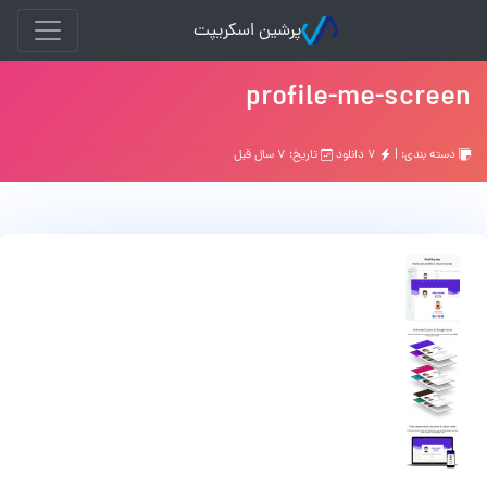
پرشین اسکریپت
profile-me-screen
دسته بندی: |
۷ دانلود
تاریخ: ۷ سال قبل