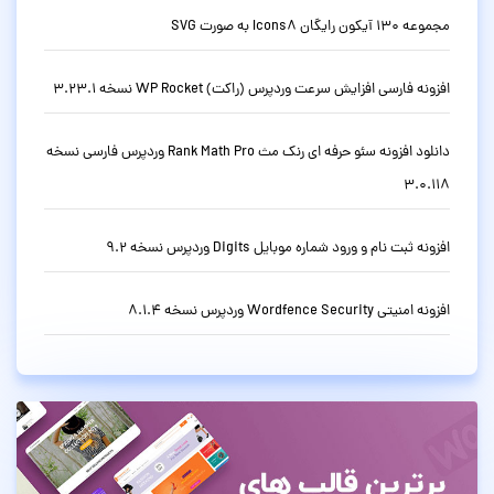
مجموعه 130 آیکون رایگان Icons8 به صورت SVG
افزونه فارسی افزایش سرعت وردپرس (راکت) WP Rocket نسخه 3.23.1
دانلود افزونه سئو حرفه ای رنک مث Rank Math Pro وردپرس فارسی نسخه
3.0.118
افزونه ثبت نام و ورود شماره موبایل Digits وردپرس نسخه 9.2
افزونه امنیتی Wordfence Security وردپرس نسخه 8.1.4