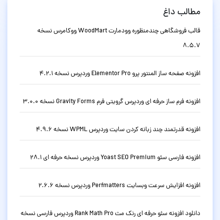
مطالب داغ
قالب فروشگاهی چندمنظوره وودمارت WoodMart ووکامرس نسخه
8.5.7
افزونه صفحه ساز المنتور پرو Elementor Pro وردپرس نسخه 4.2.1
افزونه فرم ساز حرفه ای وردپرس گرویتی فرم Gravity Forms نسخه 3.0.0
افزونه قدرتمند چند زبانه کردن سایت وردپرس WPML نسخه 4.9.6
افزونه فارسی سئو Yoast SEO Premium وردپرس نسخه حرفه ای 28.1
افزونه افزایش سرعت وبسایت Perfmatters وردپرس نسخه 2.6.6
دانلود افزونه سئو حرفه ای رنک مث Rank Math Pro وردپرس فارسی نسخه