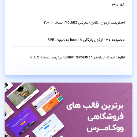
3.0.118
اسکریپت آزمون آنلاین اینترنتی ProQuiz نسخه 2.0.2
مجموعه 130 آیکون رایگان Icons8 به صورت SVG
افزونه ایجاد اسلایدر Slider Revolution وردپرس نسخه 7.1.5