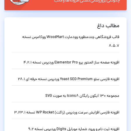
مطالب داغ
قالب فروشگاهی چندمنظوره وودمارت WoodMart ووکامرس نسخه
8.5.7
افزونه صفحه ساز المنتور پرو Elementor Pro وردپرس نسخه 4.2.1
افزونه فارسی سئو Yoast SEO Premium وردپرس نسخه حرفه ای 28.1
مجموعه 130 آیکون رایگان Icons8 به صورت SVG
افزونه فارسی افزایش سرعت وردپرس (راکت) WP Rocket نسخه 3.23.1
افزونه ثبت نام و ورود شماره موبایل Digits وردپرس نسخه 9.2