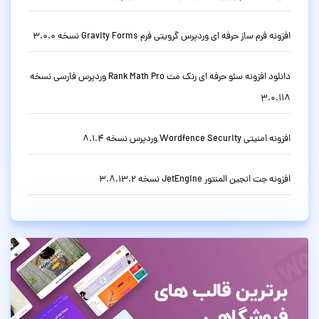
افزونه فرم ساز حرفه ای وردپرس گرویتی فرم Gravity Forms نسخه 3.0.0
دانلود افزونه سئو حرفه ای رنک مث Rank Math Pro وردپرس فارسی نسخه
3.0.118
افزونه امنیتی Wordfence Security وردپرس نسخه 8.1.4
افزونه جت انجین المنتور JetEngine نسخه 3.8.13.2