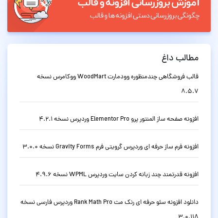
مطالب داغ
قالب فروشگاهی چندمنظوره وودمارت WoodMart ووکامرس نسخه
8.5.7
افزونه صفحه ساز المنتور پرو Elementor Pro وردپرس نسخه 4.2.1
افزونه فرم ساز حرفه ای وردپرس گرویتی فرم Gravity Forms نسخه 3.0.0
افزونه قدرتمند چند زبانه کردن سایت وردپرس WPML نسخه 4.9.6
دانلود افزونه سئو حرفه ای رنک مث Rank Math Pro وردپرس فارسی نسخه
3.0.118