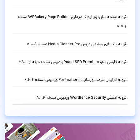
افزونه صفحه ساز و ویرایشگر دیداری WPBakery Page Builder نسخه
8.7.4
افزونه پاکسازی رسانه وردپرس Media Cleaner Pro نسخه 7.0.8
افزونه فارسی سئو Yoast SEO Premium وردپرس نسخه حرفه ای 28.1
افزونه افزایش سرعت وبسایت Perfmatters وردپرس نسخه 2.6.6
افزونه امنیتی Wordfence Security وردپرس نسخه 8.1.4