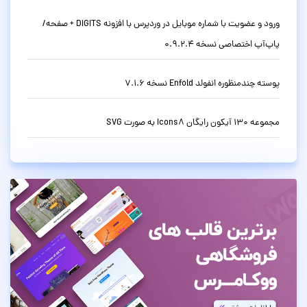
ورود و عضویت با شماره موبایل در وردپرس با افزونه DIGITS + صفحه/
پاپ‌آپ اختصاصی نسخه 0.9.2.4
پوسته چندمنظوره انفولد Enfold نسخه 7.1.6
مجموعه 130 آیکون رایگان Icons8 به صورت SVG