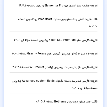
افزونه صفحه ساز المنتور پرو Elementor Pro وردپرس نسخه 4.2.1
قالب فروشگاهی چندمنظوره وودمارت WoodMart ووکامرس نسخه
8.5.7
افزونه فارسی سئو Yoast SEO Premium وردپرس نسخه حرفه ای 28.2
افزونه فرم ساز حرفه ای وردپرس گرویتی فرم Gravity Forms نسخه 3.0.1
افزونه فارسی افزایش سرعت وردپرس (راکت) WP Rocket نسخه 3.23.1
افزونه فارسی مدیریت زمینه دلخواه Advanced custom fields وردپرس
نسخه حرفه ای 6.8.7
قالب چند منظوره وردپرس Betheme نسخه 28.5.6