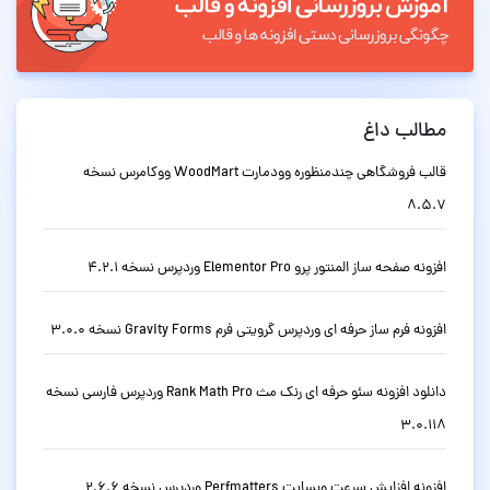
مطالب داغ
قالب فروشگاهی چندمنظوره وودمارت WoodMart ووکامرس نسخه
8.5.7
افزونه صفحه ساز المنتور پرو Elementor Pro وردپرس نسخه 4.2.1
افزونه فرم ساز حرفه ای وردپرس گرویتی فرم Gravity Forms نسخه 3.0.0
دانلود افزونه سئو حرفه ای رنک مث Rank Math Pro وردپرس فارسی نسخه
3.0.118
افزونه افزایش سرعت وبسایت Perfmatters وردپرس نسخه 2.6.6