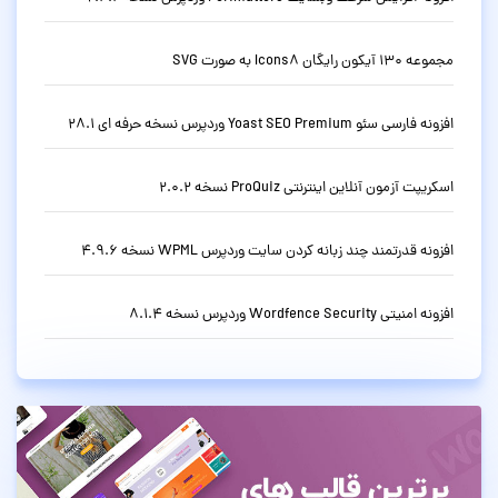
مجموعه 130 آیکون رایگان Icons8 به صورت SVG
افزونه فارسی سئو Yoast SEO Premium وردپرس نسخه حرفه ای 28.1
اسکریپت آزمون آنلاین اینترنتی ProQuiz نسخه 2.0.2
افزونه قدرتمند چند زبانه کردن سایت وردپرس WPML نسخه 4.9.6
افزونه امنیتی Wordfence Security وردپرس نسخه 8.1.4