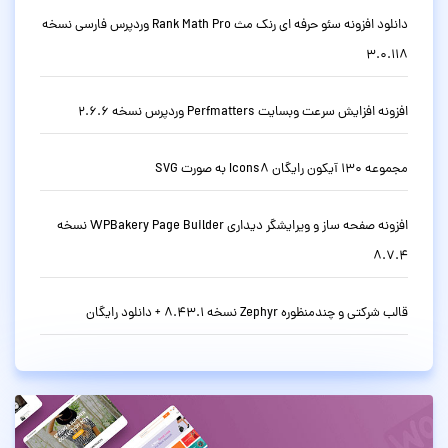
دانلود افزونه سئو حرفه ای رنک مث Rank Math Pro وردپرس فارسی نسخه
3.0.118
افزونه افزایش سرعت وبسایت Perfmatters وردپرس نسخه 2.6.6
مجموعه 130 آیکون رایگان Icons8 به صورت SVG
افزونه صفحه ساز و ویرایشگر دیداری WPBakery Page Builder نسخه
8.7.4
قالب شرکتی و چندمنظوره Zephyr نسخه 8.43.1 + دانلود رایگان