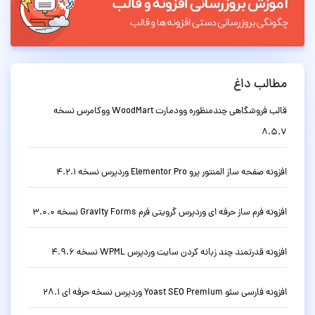
مطالب داغ
قالب فروشگاهی چندمنظوره وودمارت WoodMart ووکامرس نسخه
8.5.7
افزونه صفحه ساز المنتور پرو Elementor Pro وردپرس نسخه 4.2.1
افزونه فرم ساز حرفه ای وردپرس گرویتی فرم Gravity Forms نسخه 3.0.0
افزونه قدرتمند چند زبانه کردن سایت وردپرس WPML نسخه 4.9.6
افزونه فارسی سئو Yoast SEO Premium وردپرس نسخه حرفه ای 28.1