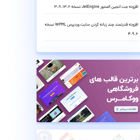
افزونه جت انجین المنتور JetEngine نسخه 3.8.13.2
افزونه قدرتمند چند زبانه کردن سایت وردپرس WPML نسخه
4.9.6