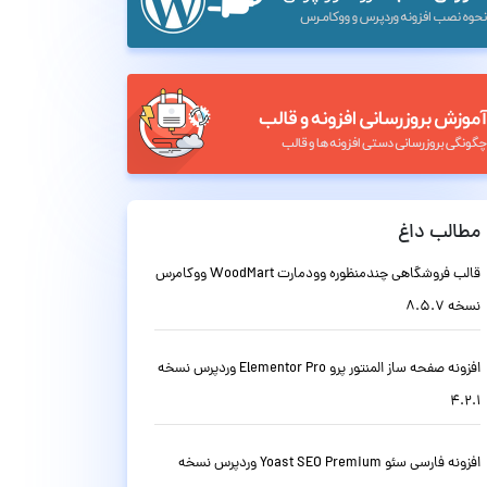
مطالب داغ
قالب فروشگاهی چندمنظوره وودمارت WoodMart ووکامرس
نسخه 8.5.7
افزونه صفحه ساز المنتور پرو Elementor Pro وردپرس نسخه
4.2.1
افزونه فارسی سئو Yoast SEO Premium وردپرس نسخه