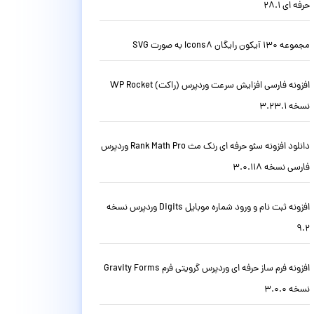
حرفه ای 28.1
مجموعه 130 آیکون رایگان Icons8 به صورت SVG
افزونه فارسی افزایش سرعت وردپرس (راکت) WP Rocket
نسخه 3.23.1
دانلود افزونه سئو حرفه ای رنک مث Rank Math Pro وردپرس
فارسی نسخه 3.0.118
افزونه ثبت نام و ورود شماره موبایل Digits وردپرس نسخه
9.2
افزونه فرم ساز حرفه ای وردپرس گرویتی فرم Gravity Forms
نسخه 3.0.0