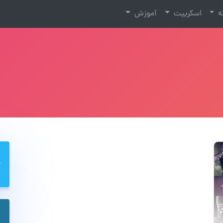
نه
اسکریپت
آموزش