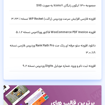
مجموعه 130 آیکون رایگان Icons8 به صورت SVG
افزونه فارسی افزایش سرعت وردپرس (راکت) WP Rocket نسخه 3.23.1
افزونه WooCommerce PDF Invoice فاکتور ووکامرس نسخه 5.1.2
دانلود افزونه سئو حرفه ای رنک مث Rank Math Pro وردپرس فارسی نسخه
3.0.118
افزونه ثبت نام و ورود شماره موبایل Digits وردپرس نسخه 9.2