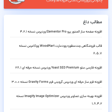
مطالب داغ
افزونه صفحه ساز المنتور پرو Elementor Pro وردپرس نسخه 4.2.1
قالب فروشگاهی چندمنظوره وودمارت WoodMart ووکامرس نسخه
8.5.7
افزونه فارسی سئو Yoast SEO Premium وردپرس نسخه حرفه ای 28.1
افزونه فرم ساز حرفه ای وردپرس گرویتی فرم Gravity Forms نسخه 3.0.0
افزونه بهینه سازی تصاویر وردپرس Imagify Image Optimizer نسخه
1.8.4.2