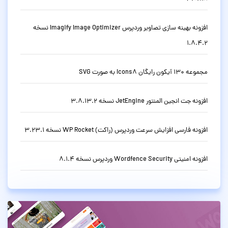
افزونه بهینه سازی تصاویر وردپرس Imagify Image Optimizer نسخه
1.8.4.2
مجموعه 130 آیکون رایگان Icons8 به صورت SVG
افزونه جت انجین المنتور JetEngine نسخه 3.8.13.2
افزونه فارسی افزایش سرعت وردپرس (راکت) WP Rocket نسخه 3.23.1
افزونه امنیتی Wordfence Security وردپرس نسخه 8.1.4