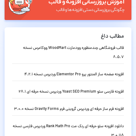
مطالب داغ
قالب فروشگاهی چندمنظوره وودمارت WoodMart ووکامرس نسخه
8.5.7
افزونه صفحه ساز المنتور پرو Elementor Pro وردپرس نسخه 4.2.1
افزونه فارسی سئو Yoast SEO Premium وردپرس نسخه حرفه ای 28.1
افزونه فرم ساز حرفه ای وردپرس گرویتی فرم Gravity Forms نسخه 3.0.0
دانلود افزونه سئو حرفه ای رنک مث Rank Math Pro وردپرس فارسی نسخه
3.0.118