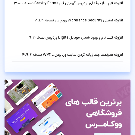
افزونه فرم ساز حرفه ای وردپرس گرویتی فرم Gravity Forms نسخه 3.0.0
افزونه امنیتی Wordfence Security وردپرس نسخه 8.1.4
افزونه ثبت نام و ورود شماره موبایل Digits وردپرس نسخه 9.2
افزونه قدرتمند چند زبانه کردن سایت وردپرس WPML نسخه 4.9.6