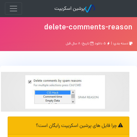
پرشین اسکریپت
delete-comments-reason
دسته بندی: |
۵ دانلود
تاریخ: ۸ سال قبل
چرا فایل های پرشین اسکریپت رایگان است؟