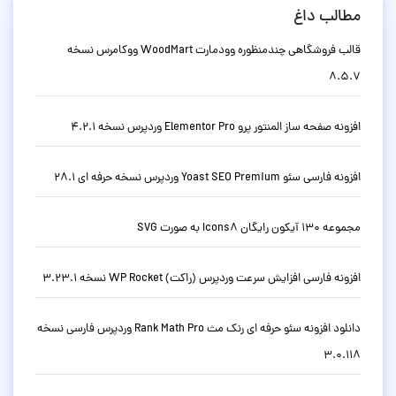
مطالب داغ
قالب فروشگاهی چندمنظوره وودمارت WoodMart ووکامرس نسخه
8.5.7
افزونه صفحه ساز المنتور پرو Elementor Pro وردپرس نسخه 4.2.1
افزونه فارسی سئو Yoast SEO Premium وردپرس نسخه حرفه ای 28.1
مجموعه 130 آیکون رایگان Icons8 به صورت SVG
افزونه فارسی افزایش سرعت وردپرس (راکت) WP Rocket نسخه 3.23.1
دانلود افزونه سئو حرفه ای رنک مث Rank Math Pro وردپرس فارسی نسخه
3.0.118