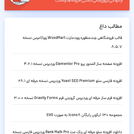
مطالب داغ
قالب فروشگاهی چندمنظوره وودمارت WoodMart ووکامرس نسخه
8.5.7
افزونه صفحه ساز المنتور پرو Elementor Pro وردپرس نسخه 4.2.1
افزونه فارسی سئو Yoast SEO Premium وردپرس نسخه حرفه ای 28.1
افزونه فرم ساز حرفه ای وردپرس گرویتی فرم Gravity Forms نسخه 3.0.0
مجموعه 130 آیکون رایگان Icons8 به صورت SVG
دانلود افزونه سئو حرفه ای رنک مث Rank Math Pro وردپرس فارسی نسخه