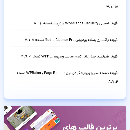
3.0.118
افزونه امنیتی Wordfence Security وردپرس نسخه 8.1.4
افزونه پاکسازی رسانه وردپرس Media Cleaner Pro نسخه 7.0.8
افزونه قدرتمند چند زبانه کردن سایت وردپرس WPML نسخه 4.9.6
افزونه صفحه ساز و ویرایشگر دیداری WPBakery Page Builder نسخه
8.7.4