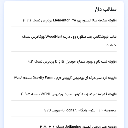
مطالب داغ
افزونه صفحه ساز المنتور پرو Elementor Pro وردپرس نسخه 4.2.1
قالب فروشگاهی چندمنظوره وودمارت WoodMart ووکامرس نسخه
8.5.7
افزونه ثبت نام و ورود شماره موبایل Digits وردپرس نسخه 9.2
افزونه فرم ساز حرفه ای وردپرس گرویتی فرم Gravity Forms نسخه 3.0.1
افزونه قدرتمند چند زبانه کردن سایت وردپرس WPML نسخه 4.9.6
مجموعه 130 آیکون رایگان Icons8 به صورت SVG
افزونه جت انجین المنتور JetEngine نسخه 3.8.13.2