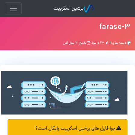
پرشین اسکریپت
faraso-3
دسته بندی: |
۲۷ دانلود
تاریخ: ۷ سال قبل
چرا فایل های پرشین اسکریپت رایگان است؟