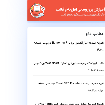
مطالب داغ
افزونه صفحه ساز المنتور پرو Elementor Pro وردپرس نسخه
4.2.1
قالب فروشگاهی چندمنظوره وودمارت WoodMart ووکامرس
نسخه 8.5.7
افزونه فارسی سئو Yoast SEO Premium وردپرس نسخه
حرفه ای 28.2
افزونه فرم ساز حرفه ای وردپرس گرویتی فرم Gravity Forms