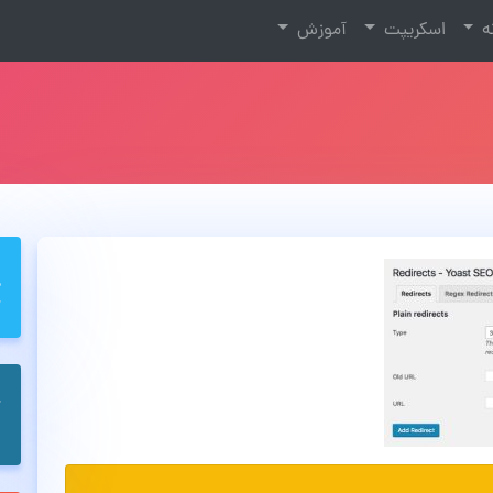
نه
اسکریپت
آموزش