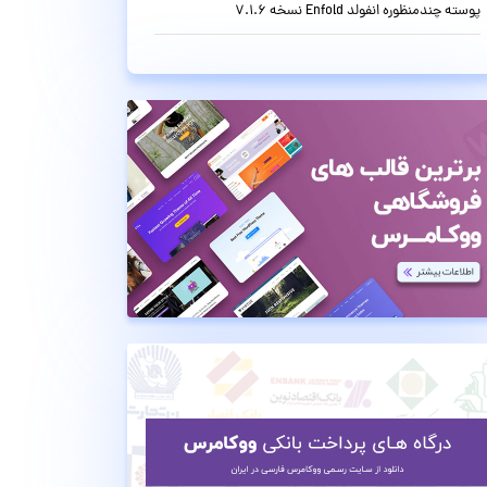
پوسته چندمنظوره انفولد Enfold نسخه 7.1.6