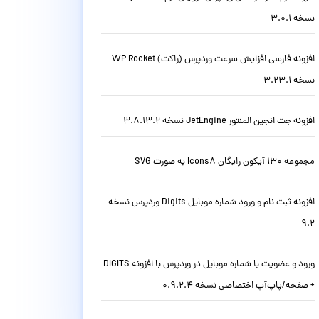
نسخه 3.0.1
افزونه فارسی افزایش سرعت وردپرس (راکت) WP Rocket
نسخه 3.23.1
افزونه جت انجین المنتور JetEngine نسخه 3.8.13.2
مجموعه 130 آیکون رایگان Icons8 به صورت SVG
افزونه ثبت نام و ورود شماره موبایل Digits وردپرس نسخه
9.2
ورود و عضویت با شماره موبایل در وردپرس با افزونه DIGITS
+ صفحه/پاپ‌آپ اختصاصی نسخه 0.9.2.4