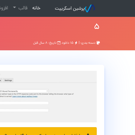
(current)
خانه
قالب
افزو
پرشین اسکریپت
۵
دسته بندی: |
۱۵ دانلود
تاریخ: ۸ سال قبل