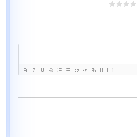
{}
[+]