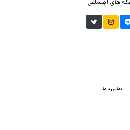
که های اجتماعی
تماس با ما
هاست وردپرس
فراداده