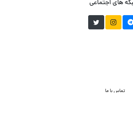
که های اجتماعی
تماس با ما
هاست وردپرس
فراداده