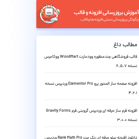
مطالب داغ
قالب فروشگاهی چندمنظوره وودمارت WoodMart ووکامرس
نسخه 8.5.7
افزونه صفحه ساز المنتور پرو Elementor Pro وردپرس نسخه
4.2.1
افزونه فرم ساز حرفه ای وردپرس گرویتی فرم Gravity Forms
نسخه 3.0.0
دانلود افزونه سئو حرفه ای رنک مث Rank Math Pro وردپرس