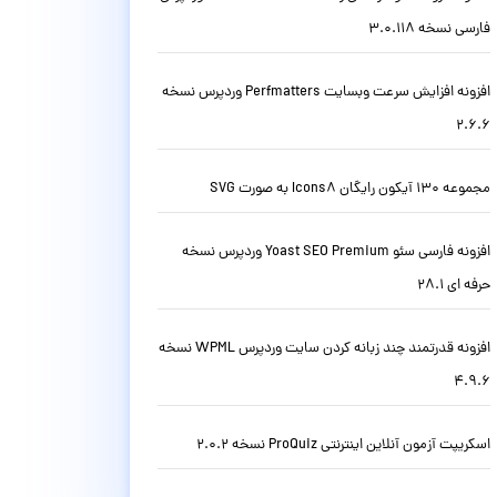
فارسی نسخه 3.0.118
افزونه افزایش سرعت وبسایت Perfmatters وردپرس نسخه
2.6.6
مجموعه 130 آیکون رایگان Icons8 به صورت SVG
افزونه فارسی سئو Yoast SEO Premium وردپرس نسخه
حرفه ای 28.1
افزونه قدرتمند چند زبانه کردن سایت وردپرس WPML نسخه
4.9.6
اسکریپت آزمون آنلاین اینترنتی ProQuiz نسخه 2.0.2