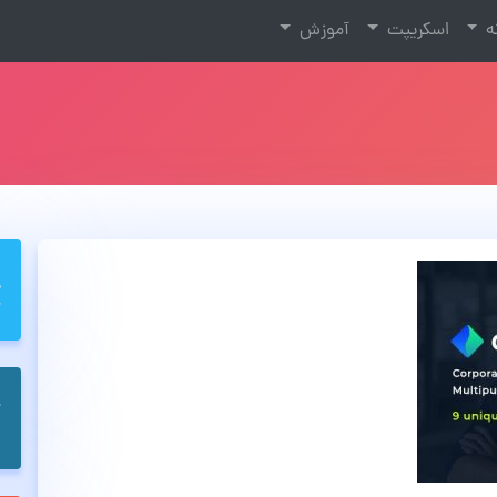
نه
اسکریپت
آموزش