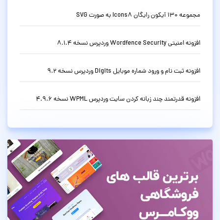
مجموعه 130 آیکون رایگان Icons8 به صورت SVG
افزونه امنیتی Wordfence Security وردپرس نسخه 8.1.4
افزونه ثبت نام و ورود شماره موبایل Digits وردپرس نسخه 9.2
افزونه قدرتمند چند زبانه کردن سایت وردپرس WPML نسخه 4.9.6