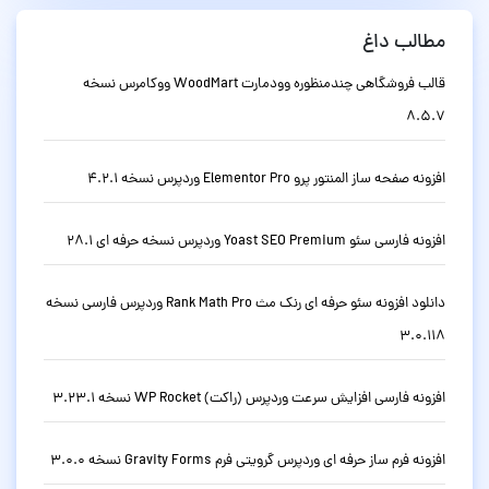
مطالب داغ
قالب فروشگاهی چندمنظوره وودمارت WoodMart ووکامرس نسخه
8.5.7
افزونه صفحه ساز المنتور پرو Elementor Pro وردپرس نسخه 4.2.1
افزونه فارسی سئو Yoast SEO Premium وردپرس نسخه حرفه ای 28.1
دانلود افزونه سئو حرفه ای رنک مث Rank Math Pro وردپرس فارسی نسخه
3.0.118
افزونه فارسی افزایش سرعت وردپرس (راکت) WP Rocket نسخه 3.23.1
افزونه فرم ساز حرفه ای وردپرس گرویتی فرم Gravity Forms نسخه 3.0.0