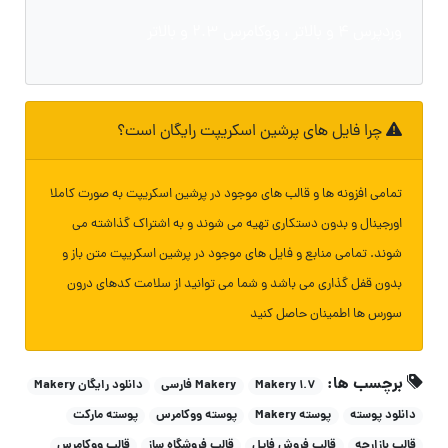
وردپرس ۴ و بالاتر ، ووکامرس ۲.۳ و بالاتر
چرا فایل های پرشین اسکریپت رایگان است؟
تمامی افزونه ها و قالب های موجود در پرشین اسکریپت به صورت کاملا
اورجینال و بدون دستکاری تهیه می شوند و به اشتراک گذاشته می
شوند. تمامی منابع و فایل های موجود در پرشین اسکریپت متن باز و
بدون قفل گذاری می باشد و شما می توانید از سلامت کدهای درون
سورس ها اطمینان حاصل کنید
برچسب ها:
Makery 1.7
Makery فارسی
دانلود رایگان Makery
دانلود پوسته
پوسته Makery
پوسته ووکامرس
پوسته مارکت
قالب بازارچه
قالب فروش فایل
قالب فروشگاه ساز
قالب ووکامرس