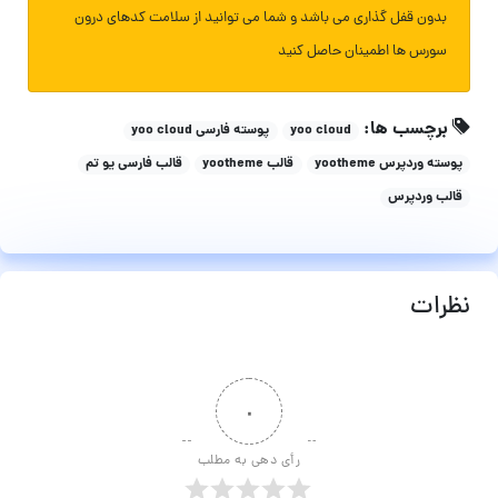
بدون قفل گذاری می باشد و شما می توانید از سلامت کدهای درون
سورس ها اطمینان حاصل کنید
برچسب ها:
yoo cloud
پوسته فارسی yoo cloud
پوسته وردپرس yootheme
قالب yootheme
قالب فارسی یو تم
قالب وردپرس
نظرات
۰
رأی دهی به مطلب