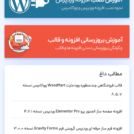
مطالب داغ
قالب فروشگاهی چندمنظوره وودمارت WoodMart ووکامرس نسخه
8.5.7
افزونه صفحه ساز المنتور پرو Elementor Pro وردپرس نسخه 4.2.1
افزونه فرم ساز حرفه ای وردپرس گرویتی فرم Gravity Forms نسخه 3.0.0