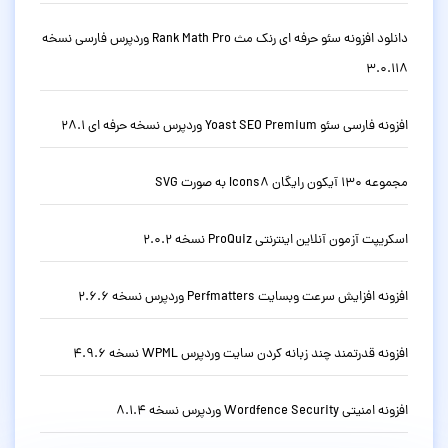
دانلود افزونه سئو حرفه ای رنک مث Rank Math Pro وردپرس فارسی نسخه
3.0.118
افزونه فارسی سئو Yoast SEO Premium وردپرس نسخه حرفه ای 28.1
مجموعه 130 آیکون رایگان Icons8 به صورت SVG
اسکریپت آزمون آنلاین اینترنتی ProQuiz نسخه 2.0.2
افزونه افزایش سرعت وبسایت Perfmatters وردپرس نسخه 2.6.6
افزونه قدرتمند چند زبانه کردن سایت وردپرس WPML نسخه 4.9.6
افزونه امنیتی Wordfence Security وردپرس نسخه 8.1.4