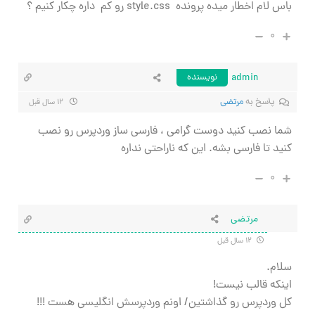
باس لام اخطار میده پرونده style.css رو کم داره چکار کنیم ؟
۰
admin
نویسنده
پاسخ به
مرتضی
۱۲ سال قبل
شما نصب کنید دوست گرامی ، فارسی ساز وردپرس رو نصب
کنید تا فارسی بشه. این که ناراحتی نداره
۰
مرتضی
۱۲ سال قبل
سلام.
اینکه قالب نیست!
کل وردپرس رو گذاشتین/ اونم وردپرسش انگلیسی هست !!!