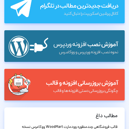
مطالب داغ
قالب فروشگاهی چندمنظوره وودمارت WoodMart ووکامرس نسخه