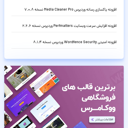
افزونه پاکسازی رسانه وردپرس Media Cleaner Pro نسخه 7.0.8
افزونه افزایش سرعت وبسایت Perfmatters وردپرس نسخه 2.6.6
افزونه امنیتی Wordfence Security وردپرس نسخه 8.1.4