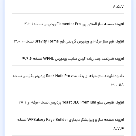
8.5.7
افزونه صفحه ساز المنتور پرو Elementor Pro وردپرس نسخه 4.2.1
افزونه فرم ساز حرفه ای وردپرس گرویتی فرم Gravity Forms نسخه 3.0.0
افزونه قدرتمند چند زبانه کردن سایت وردپرس WPML نسخه 4.9.6
دانلود افزونه سئو حرفه ای رنک مث Rank Math Pro وردپرس فارسی نسخه
3.0.118
افزونه فارسی سئو Yoast SEO Premium وردپرس نسخه حرفه ای 28.1
افزونه صفحه ساز و ویرایشگر دیداری WPBakery Page Builder نسخه
8.7.4