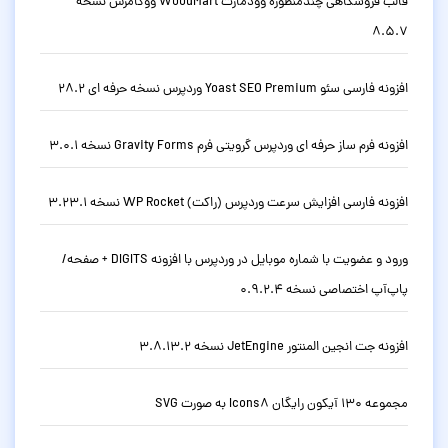
قالب فروشگاهی چندمنظوره وودمارت WoodMart ووکامرس نسخه
8.5.7
افزونه فارسی سئو Yoast SEO Premium وردپرس نسخه حرفه ای 28.2
افزونه فرم ساز حرفه ای وردپرس گرویتی فرم Gravity Forms نسخه 3.0.1
افزونه فارسی افزایش سرعت وردپرس (راکت) WP Rocket نسخه 3.23.1
ورود و عضویت با شماره موبایل در وردپرس با افزونه DIGITS + صفحه/
پاپ‌آپ اختصاصی نسخه 0.9.2.4
افزونه جت انجین المنتور JetEngine نسخه 3.8.13.2
مجموعه 130 آیکون رایگان Icons8 به صورت SVG