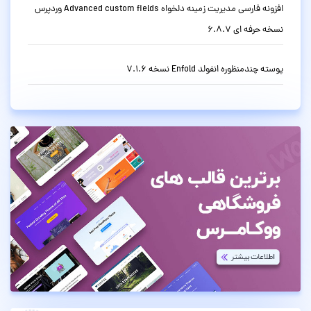
افزونه فارسی مدیریت زمینه دلخواه Advanced custom fields وردپرس
نسخه حرفه ای 6.8.7
پوسته چندمنظوره انفولد Enfold نسخه 7.1.6