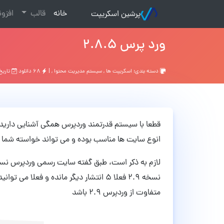
(current)
خانه
قالب
افزو
پرشین اسکریپت
ورد پرس ۲.۸.۵
دسته بندی:
اسکریپت ها
,
سیستم مدیریت محتوا
, |
۶۸ دانلود
تاریخ: ۹ سال
قطعا با سیستم قدرتمند وردپرس همگی آشنایی دارید. 
انوع سایت ها مناسب بوده و می تواند خواسته شما را ع
متفاوت از وردپرس ۲.۹ باشد