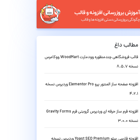
مطالب داغ
قالب فروشگاهی چندمنظوره وودمارت WoodMart ووکامرس
نسخه 8.5.7
افزونه صفحه ساز المنتور پرو Elementor Pro وردپرس نسخه
4.2.1
افزونه فرم ساز حرفه ای وردپرس گرویتی فرم Gravity Forms
نسخه 3.0.0
افزونه فارسی سئو Yoast SEO Premium وردپرس نسخه