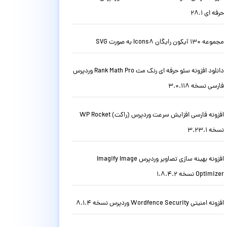
حرفه ای 28.1
مجموعه 130 آیکون رایگان Icons8 به صورت SVG
دانلود افزونه سئو حرفه ای رنک مث Rank Math Pro وردپرس
فارسی نسخه 3.0.118
افزونه فارسی افزایش سرعت وردپرس (راکت) WP Rocket
نسخه 3.23.1
افزونه بهینه سازی تصاویر وردپرس Imagify Image
Optimizer نسخه 1.8.4.2
افزونه امنیتی Wordfence Security وردپرس نسخه 8.1.4