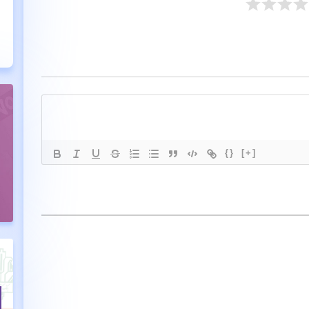
{}
[+]