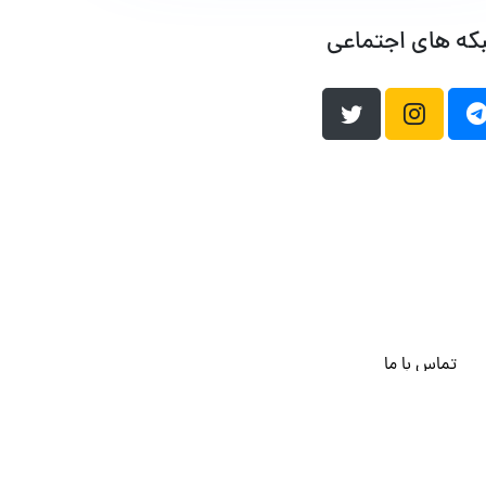
که های اجتماعی
تماس با ما
هاست وردپرس
فراداده