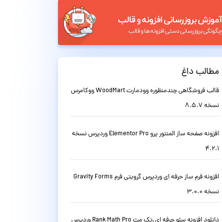
مطالب داغ
قالب فروشگاهی چندمنظوره وودمارت WoodMart ووکامرس
نسخه 8.5.7
افزونه صفحه ساز المنتور پرو Elementor Pro وردپرس نسخه
4.2.1
افزونه فرم ساز حرفه ای وردپرس گرویتی فرم Gravity Forms
نسخه 3.0.0
دانلود افزونه سئو حرفه ای رنک مث Rank Math Pro وردپرس