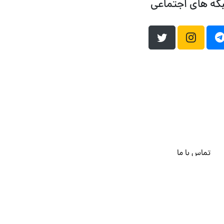
که های اجتماعی
تماس با ما
هاست وردپرس
فراداده