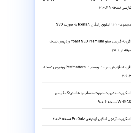
فارسی نسخه 3.0.118
مجموعه 130 آیکون رایگان Icons8 به صورت SVG
افزونه فارسی سئو Yoast SEO Premium وردپرس نسخه
حرفه ای 28.1
افزونه افزایش سرعت وبسایت Perfmatters وردپرس نسخه
2.6.6
اسکریپت مدیریت صورت حساب و هاستینگ فارسی
WHMCS نسخه 9.0.6
اسکریپت آزمون آنلاین اینترنتی ProQuiz نسخه 2.0.2