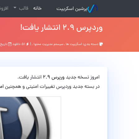
(current)
خانه
قالب
افزو
پرشین اسکریپت
وردپرس ۲.۹ انتشار یافت!
دسته بندی:
اسکریپت ها
,
سیستم مدیریت محتوا
, |
۵۱ دانلود
تاریخ: ۹ سال 
امروز نسخه جدید
ورپرس ۲.۹
انتشار یافت.
در بسته جدید وردپرس تغییرات امنیتی و همچنین
ام