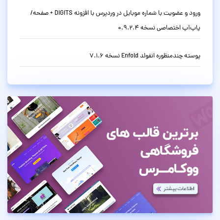
ورود و عضویت با شماره موبایل در وردپرس با افزونه DIGITS + صفحه/
پاپ‌آپ اختصاصی نسخه 0.9.2.4
پوسته چندمنظوره انفولد Enfold نسخه 7.1.6