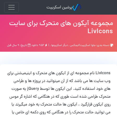
پرشین اسکریپت
مجموعه آیکون های متحرک برای سایت
LivIcons
دسته بندی:
جاوا اسکریپت/ایجکس
,
ديگر اسكريپتها
, |
۹۵۲ دانلود
تاریخ: ۹ سال قبل
LivIcons نام مجموعه ای از آیکون های متحرک و اینیمیشنی برای
وب سایت ها می باشد که از آن میتوانید در پروژه ها و طراحی
های خود استفاده کنید. این آیکون ها توسط jQuery به صورت
متحرک طراحی شده است طوری که در هنگامی که اشاره گر موس
روی آیکون قرارگیرد ، آیکون ها حالت متحرک به خود میگیرند یا
می توانید حالت متحرک را در هنگامی که روی دکمه ای خاص یا