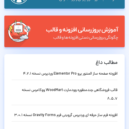
مطالب داغ
افزونه صفحه ساز المنتور پرو Elementor Pro وردپرس نسخه 4.2.1
قالب فروشگاهی چندمنظوره وودمارت WoodMart ووکامرس نسخه
8.5.7
افزونه فرم ساز حرفه ای وردپرس گرویتی فرم Gravity Forms نسخه 3.0.1