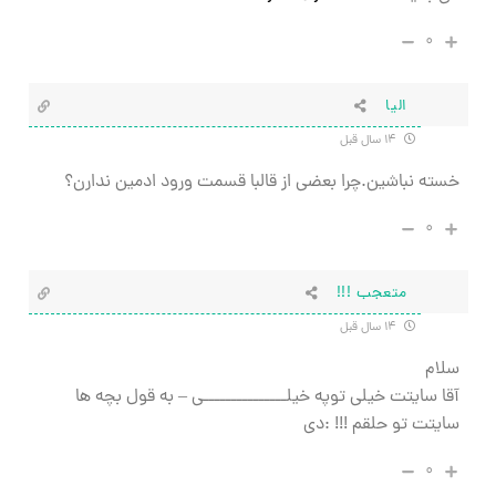
۰
الیا
۱۴ سال قبل
خسته نباشین.چرا بعضی از قالبا قسمت ورود ادمین ندارن؟
۰
متعجب !!!
۱۴ سال قبل
سلام
آقا سایتت خیلی توپه خیلـــــــــــــــی – به قول بچه ها
سایتت تو حلقم !!! :دی
۰