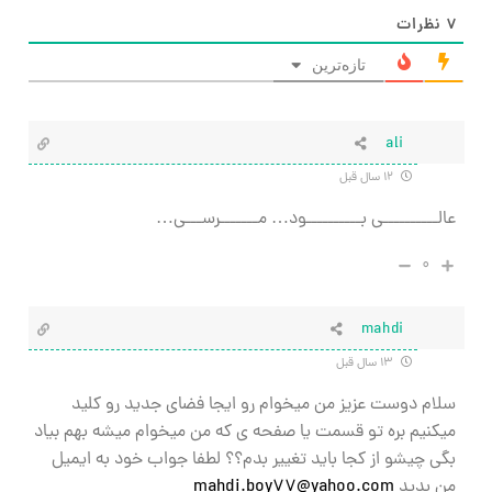
۷
نظرات
تازه‌ترین
ali
۱۲ سال قبل
عالــــــــــی بــــــــــود… مـــــــرســـی…
۰
mahdi
۱۳ سال قبل
سلام دوست عزیز من میخوام رو ایجا فضای جدید رو کلید
میکنیم بره تو قسمت یا صفحه ی که من میخوام میشه بهم بیاد
بگی چیشو از کجا باید تغییر بدم؟؟ لطفا جواب خود به ایمیل
من بدید
mahdi.boy77@yahoo.com