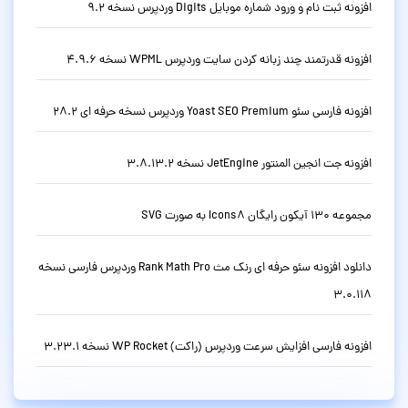
افزونه ثبت نام و ورود شماره موبایل Digits وردپرس نسخه 9.2
افزونه قدرتمند چند زبانه کردن سایت وردپرس WPML نسخه 4.9.6
افزونه فارسی سئو Yoast SEO Premium وردپرس نسخه حرفه ای 28.2
افزونه جت انجین المنتور JetEngine نسخه 3.8.13.2
مجموعه 130 آیکون رایگان Icons8 به صورت SVG
دانلود افزونه سئو حرفه ای رنک مث Rank Math Pro وردپرس فارسی نسخه
3.0.118
افزونه فارسی افزایش سرعت وردپرس (راکت) WP Rocket نسخه 3.23.1