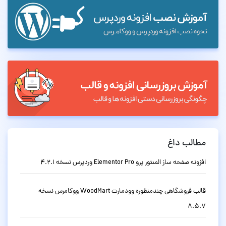
مطالب داغ
افزونه صفحه ساز المنتور پرو Elementor Pro وردپرس نسخه 4.2.1
قالب فروشگاهی چندمنظوره وودمارت WoodMart ووکامرس نسخه
8.5.7