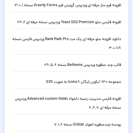
افزونه فرم ساز حرفه ای وردپرس گرویتی فرم Gravity Forms نسخه 3.0.1
افزونه فارسی سئو Yoast SEO Premium وردپرس نسخه حرفه ای 28.2
دانلود افزونه سئو حرفه ای رنک مث Rank Math Pro وردپرس فارسی نسخه
3.0.118
قالب چند منظوره وردپرس Betheme نسخه 28.5.6
مجموعه 130 آیکون رایگان Icons8 به صورت SVG
افزونه فارسی مدیریت زمینه دلخواه Advanced custom fields وردپرس
نسخه حرفه ای 6.8.7
پوسته چندمنظوره انفولد Enfold نسخه 7.1.6