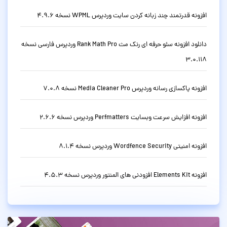
افزونه قدرتمند چند زبانه کردن سایت وردپرس WPML نسخه 4.9.6
دانلود افزونه سئو حرفه ای رنک مث Rank Math Pro وردپرس فارسی نسخه
3.0.118
افزونه پاکسازی رسانه وردپرس Media Cleaner Pro نسخه 7.0.8
افزونه افزایش سرعت وبسایت Perfmatters وردپرس نسخه 2.6.6
افزونه امنیتی Wordfence Security وردپرس نسخه 8.1.4
افزونه Elements Kit افزودنی های المنتور وردپرس نسخه 4.5.3