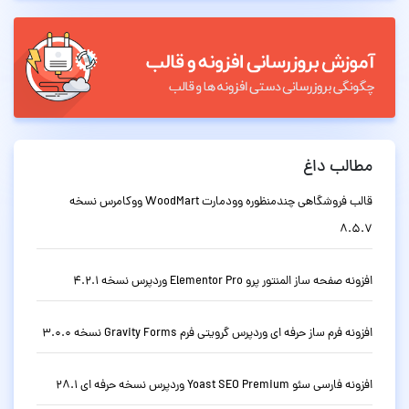
مطالب داغ
قالب فروشگاهی چندمنظوره وودمارت WoodMart ووکامرس نسخه
8.5.7
افزونه صفحه ساز المنتور پرو Elementor Pro وردپرس نسخه 4.2.1
افزونه فرم ساز حرفه ای وردپرس گرویتی فرم Gravity Forms نسخه 3.0.0
افزونه فارسی سئو Yoast SEO Premium وردپرس نسخه حرفه ای 28.1