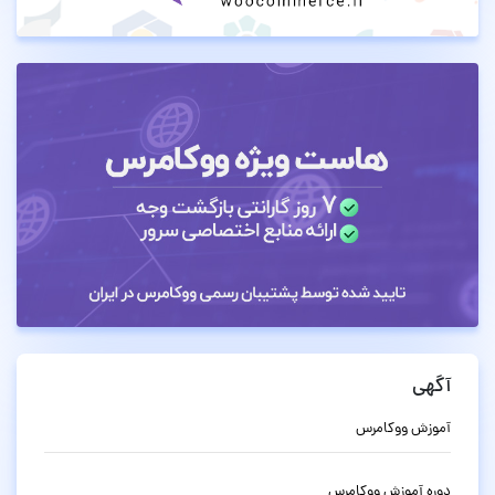
آگهی
آموزش ووکامرس
دوره آموزش ووکامرس