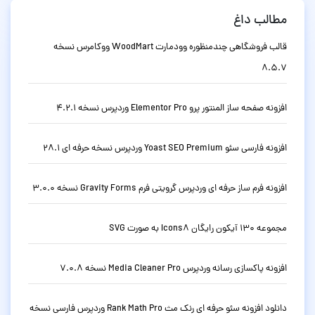
مطالب داغ
قالب فروشگاهی چندمنظوره وودمارت WoodMart ووکامرس نسخه
8.5.7
افزونه صفحه ساز المنتور پرو Elementor Pro وردپرس نسخه 4.2.1
افزونه فارسی سئو Yoast SEO Premium وردپرس نسخه حرفه ای 28.1
افزونه فرم ساز حرفه ای وردپرس گرویتی فرم Gravity Forms نسخه 3.0.0
مجموعه 130 آیکون رایگان Icons8 به صورت SVG
افزونه پاکسازی رسانه وردپرس Media Cleaner Pro نسخه 7.0.8
دانلود افزونه سئو حرفه ای رنک مث Rank Math Pro وردپرس فارسی نسخه