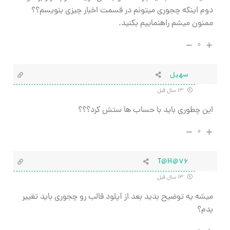
دوم اینکه چجوری میتونم در قسمت اخبار چیزی بنویسم؟؟
ممنون میشم راهنماییم بکنید.
۰
سهیل
۱۳ سال قبل
این چطوری باید با حساب ها ستش کرد؟؟؟
۰
T@H@76
۱۳ سال قبل
میشه یه توضیح بدید بعد از آپلود قالب رو چجوری باید تغییر
بدم؟