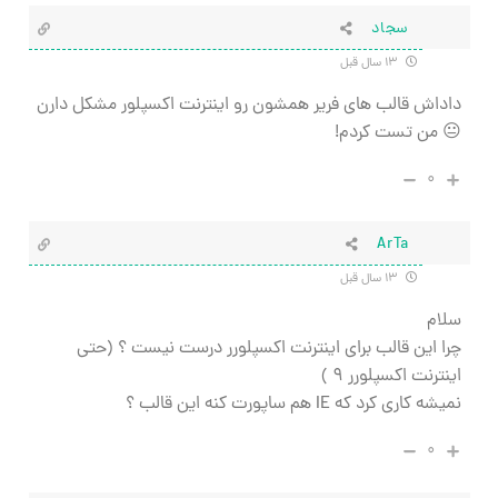
سجاد
۱۳ سال قبل
داداش قالب های فریر همشون رو اینترنت اکسپلور مشکل دارن
😐 من تست کردم!
۰
ArTa
۱۳ سال قبل
سلام
چرا این قالب برای اینترنت اکسپلورر درست نیست ؟ (حتی
اینترنت اکسپلورر ۹ )
نمیشه کاری کرد که IE هم ساپورت کنه این قالب ؟
۰