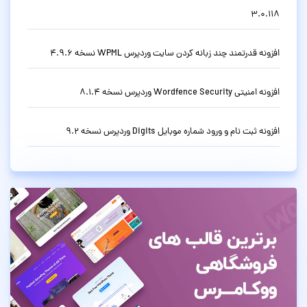
3.0.118
افزونه قدرتمند چند زبانه کردن سایت وردپرس WPML نسخه 4.9.6
افزونه امنیتی Wordfence Security وردپرس نسخه 8.1.4
افزونه ثبت نام و ورود شماره موبایل Digits وردپرس نسخه 9.2