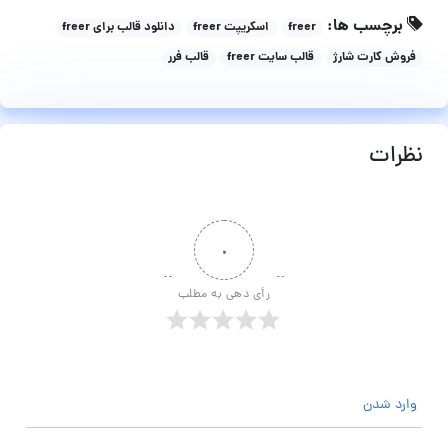
برچسب ها:
freer
اسکریپت freer
دانلود قالب برای freer
فروش کارت شارژ
قالب سایت freer
قالب فرر
نظرات
۰
رأی دهی به مطلب
وارد شدن