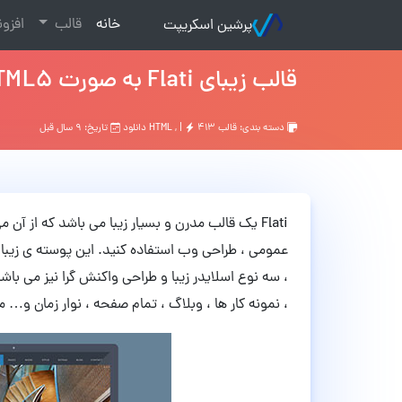
(current)
خانه
قالب
افزو
پرشین اسکریپت
قالب زیبای Flati به صورت HTML5 و CSS3
دسته بندی:
قالب HTML
۴۱۳ دانلود
, |
تاریخ: ۹ سال قبل
Flati یک قالب مدرن و بسیار زیبا می باشد که از
، سه نوع اسلایدر زیبا و طراحی واکنش گرا نیز می ب
، نمونه کار ها ، وبلاگ ، تمام صفحه ، نوار زمان و… 