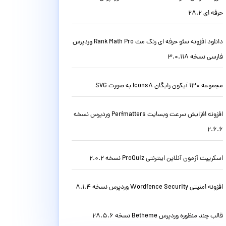
حرفه ای 28.2
دانلود افزونه سئو حرفه ای رنک مث Rank Math Pro وردپرس
فارسی نسخه 3.0.118
مجموعه 130 آیکون رایگان Icons8 به صورت SVG
افزونه افزایش سرعت وبسایت Perfmatters وردپرس نسخه
2.6.6
اسکریپت آزمون آنلاین اینترنتی ProQuiz نسخه 2.0.2
افزونه امنیتی Wordfence Security وردپرس نسخه 8.1.4
قالب چند منظوره وردپرس Betheme نسخه 28.5.6