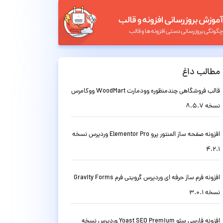
مطالب داغ
قالب فروشگاهی چندمنظوره وودمارت WoodMart ووکامرس
نسخه 8.5.7
افزونه صفحه ساز المنتور پرو Elementor Pro وردپرس نسخه
4.2.1
افزونه فرم ساز حرفه ای وردپرس گرویتی فرم Gravity Forms
نسخه 3.0.1
افزونه فارسی سئو Yoast SEO Premium وردپرس نسخه