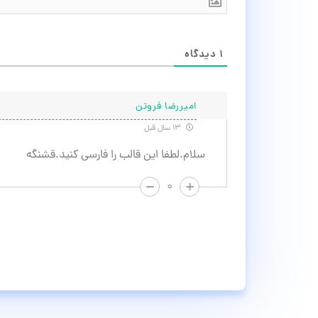
۱
دیدگاه
امیررضا فروتن
۱۳ سال قبل
سلام.لطفا این قالب را فارسی کنید.قشنگه
۰