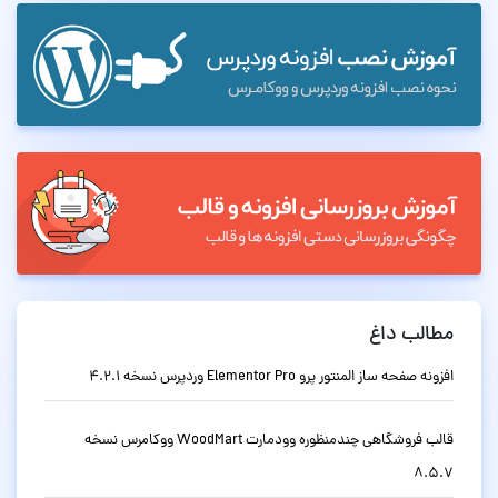
مطالب داغ
افزونه صفحه ساز المنتور پرو Elementor Pro وردپرس نسخه 4.2.1
قالب فروشگاهی چندمنظوره وودمارت WoodMart ووکامرس نسخه
8.5.7