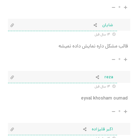
۰
شایان
۱۴ سال قبل
قالب مشکل داره نمایش داده نمیشه
۰
reza
۱۴ سال قبل
eyval khosham oumad
۰
اکبر قلیزاده