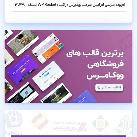
افزونه فارسی افزایش سرعت وردپرس (راکت) WP Rocket نسخه 3.23.1