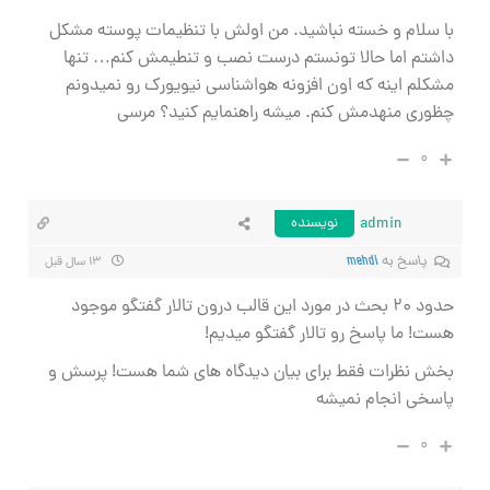
با سلام و خسته نباشید. من اولش با تنظیمات پوسته مشکل
داشتم اما حالا تونستم درست نصب و تنطیمش کنم… تنها
مشکلم اینه که اون افزونه هواشناسی نیویورک رو نمیدونم
چظوری منهدمش کنم. میشه راهنمایم کنید؟ مرسی
۰
admin
نویسنده
پاسخ به
mehdi
۱۳ سال قبل
حدود ۲۰ بحث در مورد این قالب درون تالار گفتگو موجود
هست! ما پاسخ رو تالار گفتگو میدیم!
بخش نظرات فقط برای بیان دیدگاه های شما هست! پرسش و
پاسخی انجام نمیشه
۰