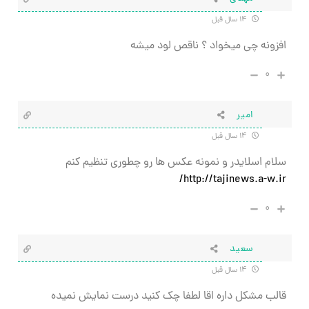
۱۴ سال قبل
افزونه چی میخواد ؟ ناقص لود میشه
۰
امیر
۱۴ سال قبل
سلام اسلایدر و نمونه عکس ها رو چطوری تنظیم کنم
http://tajinews.a-w.ir/
۰
سعيد
۱۴ سال قبل
قالب مشكل داره اقا لطفا چك كنيد درست نمايش نميده