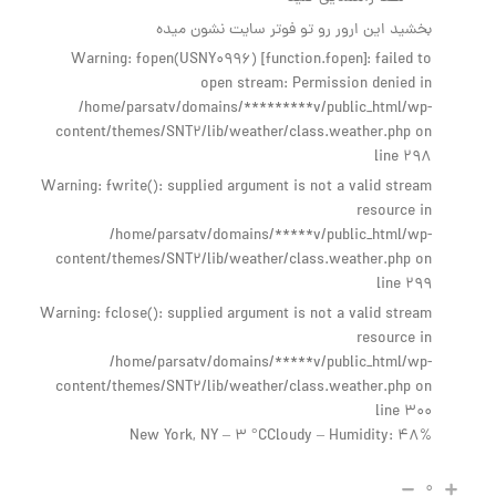
بخشید این ارور رو تو فوتر سایت نشون میده
Warning: fopen(USNY0996) [function.fopen]: failed to
open stream: Permission denied in
/home/parsatv/domains/*********v/public_html/wp-
content/themes/SNT2/lib/weather/class.weather.php on
line 298
Warning: fwrite(): supplied argument is not a valid stream
resource in
/home/parsatv/domains/*****v/public_html/wp-
content/themes/SNT2/lib/weather/class.weather.php on
line 299
Warning: fclose(): supplied argument is not a valid stream
resource in
/home/parsatv/domains/*****v/public_html/wp-
content/themes/SNT2/lib/weather/class.weather.php on
line 300
New York, NY – 3 °CCloudy – Humidity: 48%
۰