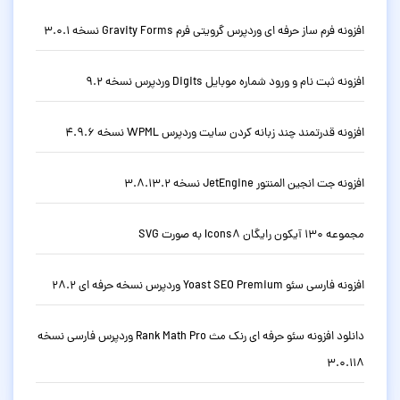
افزونه فرم ساز حرفه ای وردپرس گرویتی فرم Gravity Forms نسخه 3.0.1
افزونه ثبت نام و ورود شماره موبایل Digits وردپرس نسخه 9.2
افزونه قدرتمند چند زبانه کردن سایت وردپرس WPML نسخه 4.9.6
افزونه جت انجین المنتور JetEngine نسخه 3.8.13.2
مجموعه 130 آیکون رایگان Icons8 به صورت SVG
افزونه فارسی سئو Yoast SEO Premium وردپرس نسخه حرفه ای 28.2
دانلود افزونه سئو حرفه ای رنک مث Rank Math Pro وردپرس فارسی نسخه
3.0.118