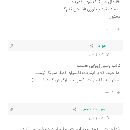
آقا مال من کلا نشون نمیده
میشه بگید چطوری فعالش کنم؟
ممنون
۰
جواد
۱۴ سال قبل
قالب بسیار زیبایی هست
اما حیف که با اینترنت اکسپلور اصلا سازگار نیست
نمیتونید با اینترنت اکسپلور سازگارش کنید ؟ ….:(
۰
آرش کنارکوهی
۱۴ سال قبل
خدا قوت…همه ی تنظیمات رو انجام دادم فقط میونده