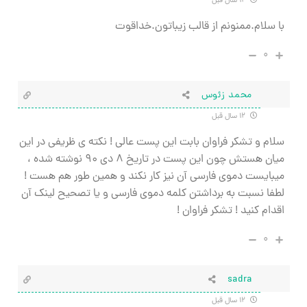
۱۲ سال قبل
با سلام.ممنونم از قالب زیباتون.خداقوت
۰
محمد زئوس
۱۲ سال قبل
سلام و تشکر فراوان بابت این پست عالی ! نکته ی ظریفی در این
میان هستش چون این پست در تاریخ ۸ دی ۹۰ نوشته شده ،
میبایست دموی فارسی آن نیز کار نکند و همین طور هم هست !
لطفا نسبت به برداشتن کلمه دموی فارسی و یا تصحیح لینک آن
اقدام کنید ! تشکر فراوان !
۰
sadra
۱۲ سال قبل