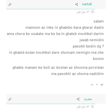
mehdi
۱۳ سال قبل
salam
mamnon az inke in ghalebo bara gharar dadin
ama chera be soalate ma ke ba in ghaleb moshkel darim
javab nemidin
? pasokh bedin dg
in ghaleb kolan moshkel dare shomam nemigin ma che
konim
ghable manam ke koli az dostan az shooma porsidan
ma pasokhi az shoma nadidim
۰
مجید
۱۳ سال قبل