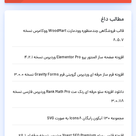
مطالب داغ
قالب فروشگاهی چندمنظوره وودمارت WoodMart ووکامرس نسخه
8.5.7
افزونه صفحه ساز المنتور پرو Elementor Pro وردپرس نسخه 4.2.1
افزونه فرم ساز حرفه ای وردپرس گرویتی فرم Gravity Forms نسخه 3.0.0
دانلود افزونه سئو حرفه ای رنک مث Rank Math Pro وردپرس فارسی نسخه
3.0.118
مجموعه 130 آیکون رایگان Icons8 به صورت SVG
افزونه فارسی سئو Yoast SEO Premium وردپرس نسخه حرفه ای 28.1