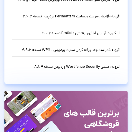
افزونه افزایش سرعت وبسایت Perfmatters وردپرس نسخه 2.6.6
اسکریپت آزمون آنلاین اینترنتی ProQuiz نسخه 2.0.2
افزونه قدرتمند چند زبانه کردن سایت وردپرس WPML نسخه 4.9.6
افزونه امنیتی Wordfence Security وردپرس نسخه 8.1.4