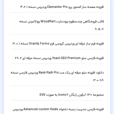
افزونه صفحه ساز المنتور پرو Elementor Pro وردپرس نسخه 4.2.1
قالب فروشگاهی چندمنظوره وودمارت WoodMart ووکامرس نسخه
8.5.7
افزونه فرم ساز حرفه ای وردپرس گرویتی فرم Gravity Forms نسخه 3.0.1
افزونه فارسی سئو Yoast SEO Premium وردپرس نسخه حرفه ای 28.2
دانلود افزونه سئو حرفه ای رنک مث Rank Math Pro وردپرس فارسی نسخه
3.0.118
مجموعه 130 آیکون رایگان Icons8 به صورت SVG
افزونه فارسی مدیریت زمینه دلخواه Advanced custom fields وردپرس