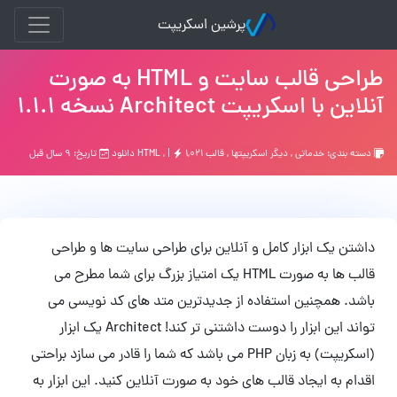
پرشین اسکریپت
طراحی قالب سایت و HTML به صورت
آنلاین با اسکریپت Architect نسخه 1.1.1
دسته بندی:
خدماتی
,
ديگر اسكريپتها
,
قالب HTML
۱,۰۲۱ دانلود
, |
تاریخ: ۹ سال قبل
داشتن یک ابزار کامل و آنلاین برای طراحی سایت ها و طراحی
قالب ها به صورت HTML یک امتیاز بزرگ برای شما مطرح می
باشد. همچنین استفاده از جدیدترین متد های کد نویسی می
تواند این ابزار را دوست داشتنی تر کند! Architect یک ابزار
(اسکریپت) به زبان PHP می باشد که شما را قادر می سازد براحتی
اقدام به ایجاد قالب های خود به صورت آنلاین کنید. این ابزار به