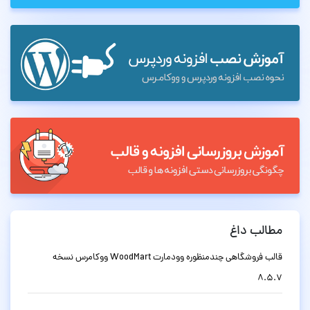
مطالب داغ
قالب فروشگاهی چندمنظوره وودمارت WoodMart ووکامرس نسخه
8.5.7