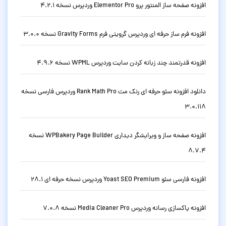
افزونه صفحه ساز المنتور پرو Elementor Pro وردپرس نسخه 4.2.1
افزونه فرم ساز حرفه ای وردپرس گرویتی فرم Gravity Forms نسخه 3.0.0
افزونه قدرتمند چند زبانه کردن سایت وردپرس WPML نسخه 4.9.6
دانلود افزونه سئو حرفه ای رنک مث Rank Math Pro وردپرس فارسی نسخه
3.0.118
افزونه صفحه ساز و ویرایشگر دیداری WPBakery Page Builder نسخه
8.7.4
افزونه فارسی سئو Yoast SEO Premium وردپرس نسخه حرفه ای 28.1
افزونه پاکسازی رسانه وردپرس Media Cleaner Pro نسخه 7.0.8