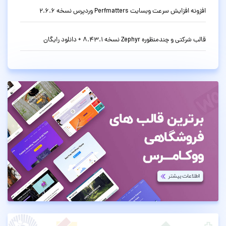
افزونه افزایش سرعت وبسایت Perfmatters وردپرس نسخه 2.6.6
قالب شرکتی و چندمنظوره Zephyr نسخه 8.43.1 + دانلود رایگان