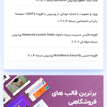
قالب چند منظوره وردپرس Betheme نسخه 28.5.6
ورود و عضویت با شماره موبایل در وردپرس با افزونه DIGITS + صفحه/
پاپ‌آپ اختصاصی نسخه 0.9.2.4
افزونه فارسی مدیریت زمینه دلخواه Advanced custom fields وردپرس
نسخه حرفه ای 6.8.7
افزونه امنیتی Wordfence Security وردپرس نسخه 8.1.4