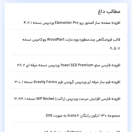
مطالب داغ
افزونه صفحه ساز المنتور پرو Elementor Pro وردپرس نسخه 4.2.1
قالب فروشگاهی چندمنظوره وودمارت WoodMart ووکامرس نسخه
8.5.7
افزونه فارسی سئو Yoast SEO Premium وردپرس نسخه حرفه ای 28.2
افزونه فرم ساز حرفه ای وردپرس گرویتی فرم Gravity Forms نسخه 3.0.1
افزونه فارسی افزایش سرعت وردپرس (راکت) WP Rocket نسخه 3.23.1
مجموعه 130 آیکون رایگان Icons8 به صورت SVG