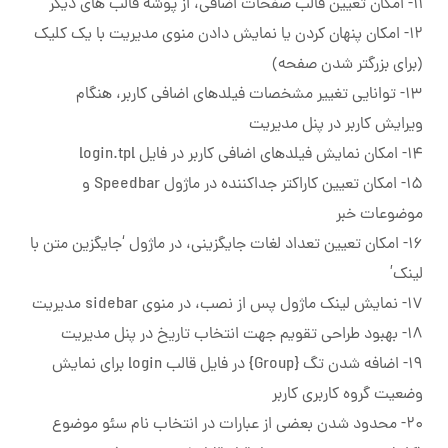
۱۱- امکان تعیین قالب صفحات اضافی، از پوشه قالب های دیگر
۱۲- امکان پنهان کردن یا نمایش دادن منوی مدیریت با یک کلیک
(برای بزرگتر شدن صفحه)
۱۳- توانایی تغییر مشخصات فیلدهای اضافی کاربر، هنگام
ویرایش کاربر در پنل مدیریت
14- امکان نمایش فیلدهای اضافی کاربر در فایل login.tpl
15- امکان تعیین کاراکتر جداکننده در ماژول Speedbar و
موضوعات خبر
۱۶- امکان تعیین تعداد لغات جایگزینی، در ماژول ‘جایگزین متن با
لینک’
17- نمایش لینک ماژول پس از نصب، در منوی sidebar مدیریت
۱۸- بهبود طراحی تقویم جهت انتخاب تاریخ در پنل مدیریت
19- اضافه شدن تگ {Group} در فایل قالب login برای نمایش
وضعیت گروه کاربری کاربر
۲۰- محدود شدن بعضی از عبارات در انتخاب نام سئو موضوع