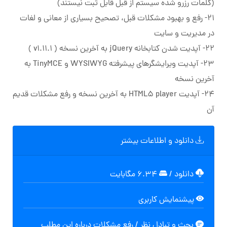
(کلمات رزرو شده سیستم از قبل قابل ثبت نیستند)
۲۱- رفع و بهبود مشکلات قبل، تصحیح بسیاری از معانی و لغات
در مدیریت و سایت
22- آپدیت شدن کتابخانه jQuery به آخرین نسخه ( v1.11.1 )
23- آپدیت ویرایشگرهای پیشرفته WYSIWYG و TinyMCE به
آخرین نسخه
24- آپدیت HTML5 player به آخرین نسخه و رفع مشکلات قدیم
آن
دانلود و اطلاعات بیشتر
دانلود
/
۶.۳۴ مگابایت
پیشنمایش کاربری
بحث و تبادل نظر / رفع مشکلات درباره این مطلب