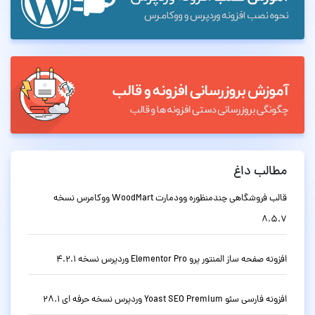
مطالب داغ
قالب فروشگاهی چندمنظوره وودمارت WoodMart ووکامرس نسخه
8.5.7
افزونه صفحه ساز المنتور پرو Elementor Pro وردپرس نسخه 4.2.1
افزونه فارسی سئو Yoast SEO Premium وردپرس نسخه حرفه ای 28.1