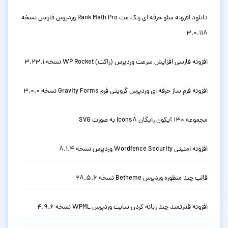
دانلود افزونه سئو حرفه ای رنک مث Rank Math Pro وردپرس فارسی نسخه
3.0.118
افزونه فارسی افزایش سرعت وردپرس (راکت) WP Rocket نسخه 3.23.1
افزونه فرم ساز حرفه ای وردپرس گرویتی فرم Gravity Forms نسخه 3.0.0
مجموعه 130 آیکون رایگان Icons8 به صورت SVG
افزونه امنیتی Wordfence Security وردپرس نسخه 8.1.4
قالب چند منظوره وردپرس Betheme نسخه 28.5.6
افزونه قدرتمند چند زبانه کردن سایت وردپرس WPML نسخه 4.9.6