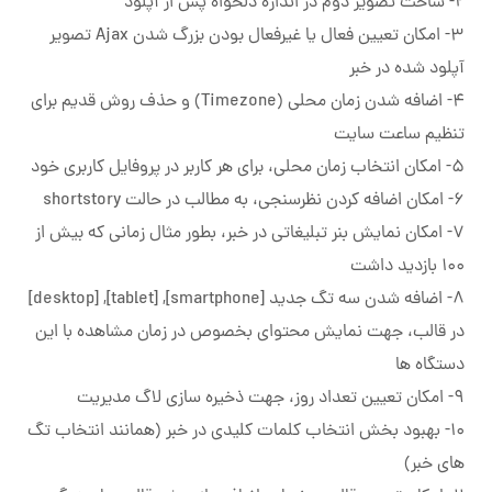
۲- ساخت تصویر دوم در اندازه دلخواه پس از آپلود
3- امکان تعیین فعال یا غیرفعال بودن بزرگ شدن Ajax تصویر
آپلود شده در خبر
4- اضافه شدن زمان محلی (Timezone) و حذف روش قدیم برای
تنظیم ساعت سایت
۵- امکان انتخاب زمان محلی، برای هر کاربر در پروفایل کاربری خود
6- امکان اضافه کردن نظرسنجی، به مطالب در حالت shortstory
۷- امکان نمایش بنر تبلیغاتی در خبر، بطور مثال زمانی که بیش از
۱۰۰ بازدید داشت
8- اضافه شدن سه تگ جدید [smartphone], [tablet], [desktop]
در قالب، جهت نمایش محتوای بخصوص در زمان مشاهده با این
دستگاه ها
۹- امکان تعیین تعداد روز، جهت ذخیره سازی لاگ مدیریت
۱۰- بهبود بخش انتخاب کلمات کلیدی در خبر (همانند انتخاب تگ
های خبر)