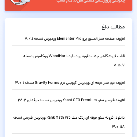
مطالب داغ
افزونه صفحه ساز المنتور پرو Elementor Pro وردپرس نسخه 4.2.1
قالب فروشگاهی چندمنظوره وودمارت WoodMart ووکامرس نسخه
8.5.7
افزونه فرم ساز حرفه ای وردپرس گرویتی فرم Gravity Forms نسخه 3.0.1
افزونه فارسی سئو Yoast SEO Premium وردپرس نسخه حرفه ای 28.2
دانلود افزونه سئو حرفه ای رنک مث Rank Math Pro وردپرس فارسی نسخه
3.0.118