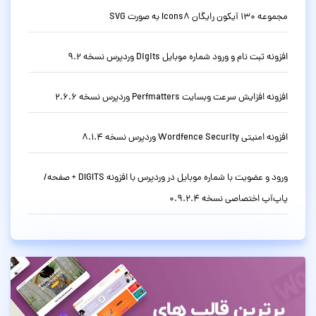
مجموعه 130 آیکون رایگان Icons8 به صورت SVG
افزونه ثبت نام و ورود شماره موبایل Digits وردپرس نسخه 9.2
افزونه افزایش سرعت وبسایت Perfmatters وردپرس نسخه 2.6.6
افزونه امنیتی Wordfence Security وردپرس نسخه 8.1.4
ورود و عضویت با شماره موبایل در وردپرس با افزونه DIGITS + صفحه/
پاپ‌آپ اختصاصی نسخه 0.9.2.4