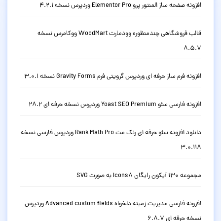
افزونه صفحه ساز المنتور پرو Elementor Pro وردپرس نسخه 4.2.1
قالب فروشگاهی چندمنظوره وودمارت WoodMart ووکامرس نسخه
8.5.7
افزونه فرم ساز حرفه ای وردپرس گرویتی فرم Gravity Forms نسخه 3.0.1
افزونه فارسی سئو Yoast SEO Premium وردپرس نسخه حرفه ای 28.2
دانلود افزونه سئو حرفه ای رنک مث Rank Math Pro وردپرس فارسی نسخه
3.0.118
مجموعه 130 آیکون رایگان Icons8 به صورت SVG
افزونه فارسی مدیریت زمینه دلخواه Advanced custom fields وردپرس
نسخه حرفه ای 6.8.7