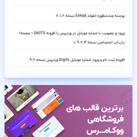
پوسته چندمنظوره انفولد Enfold نسخه 7.1.6
ورود و عضویت با شماره موبایل در وردپرس با افزونه DIGITS + صفحه/
پاپ‌آپ اختصاصی نسخه 0.9.2.4
افزونه ثبت نام و ورود شماره موبایل Digits وردپرس نسخه 9.2