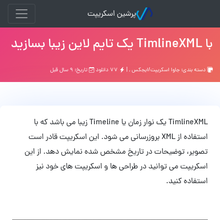
پرشین اسکریپت
با TimlineXML یک تایم لاین زیبا بسازید
دسته بندی:
جاوا اسکریپت/ایجکس
, |
۷۷ دانلود
تاریخ: ۹ سال قبل
TimlineXML یک نوار زمان یا Timeline زیبا می باشد که با
استفاده از XML بروزرسانی می شود. این اسکریپت قادر است
تصویر، توضیحات در تاریخ مشخص شده نمایش دهد. از این
اسکریپت می توانید در طراحی ها و اسکریپت های خود نیز
استفاده کنید.