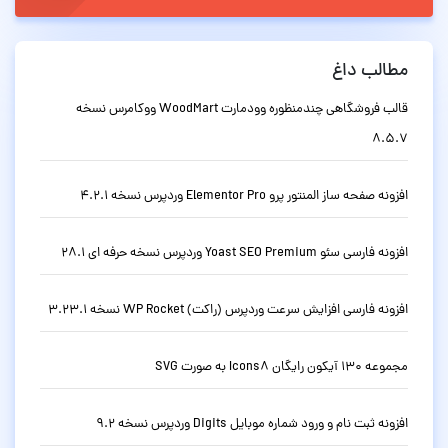
مطالب داغ
قالب فروشگاهی چندمنظوره وودمارت WoodMart ووکامرس نسخه
8.5.7
افزونه صفحه ساز المنتور پرو Elementor Pro وردپرس نسخه 4.2.1
افزونه فارسی سئو Yoast SEO Premium وردپرس نسخه حرفه ای 28.1
افزونه فارسی افزایش سرعت وردپرس (راکت) WP Rocket نسخه 3.23.1
مجموعه 130 آیکون رایگان Icons8 به صورت SVG
افزونه ثبت نام و ورود شماره موبایل Digits وردپرس نسخه 9.2