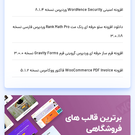
افزونه امنیتی Wordfence Security وردپرس نسخه 8.1.4
دانلود افزونه سئو حرفه ای رنک مث Rank Math Pro وردپرس فارسی نسخه
3.0.118
افزونه فرم ساز حرفه ای وردپرس گرویتی فرم Gravity Forms نسخه 3.0.0
افزونه WooCommerce PDF Invoice فاکتور ووکامرس نسخه 5.1.2