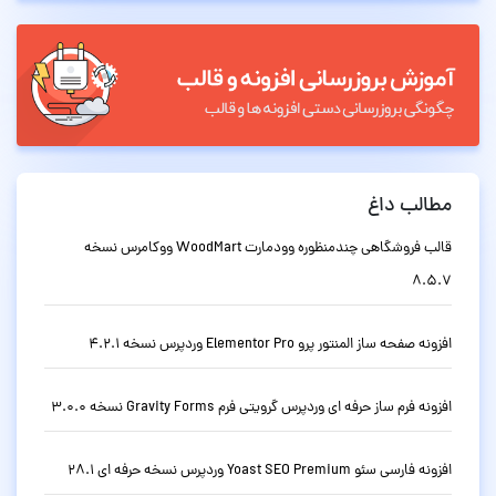
مطالب داغ
قالب فروشگاهی چندمنظوره وودمارت WoodMart ووکامرس نسخه
8.5.7
افزونه صفحه ساز المنتور پرو Elementor Pro وردپرس نسخه 4.2.1
افزونه فرم ساز حرفه ای وردپرس گرویتی فرم Gravity Forms نسخه 3.0.0
افزونه فارسی سئو Yoast SEO Premium وردپرس نسخه حرفه ای 28.1