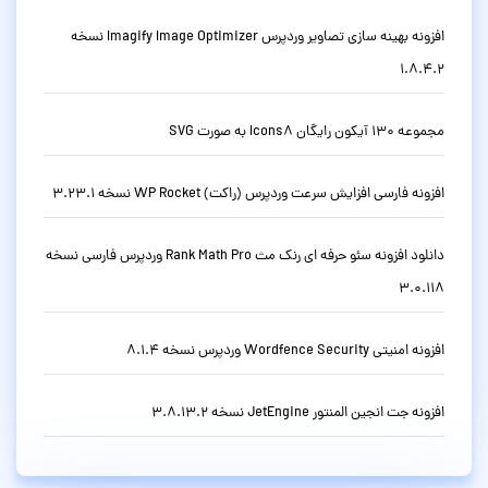
افزونه بهینه سازی تصاویر وردپرس Imagify Image Optimizer نسخه
1.8.4.2
مجموعه 130 آیکون رایگان Icons8 به صورت SVG
افزونه فارسی افزایش سرعت وردپرس (راکت) WP Rocket نسخه 3.23.1
دانلود افزونه سئو حرفه ای رنک مث Rank Math Pro وردپرس فارسی نسخه
3.0.118
افزونه امنیتی Wordfence Security وردپرس نسخه 8.1.4
افزونه جت انجین المنتور JetEngine نسخه 3.8.13.2